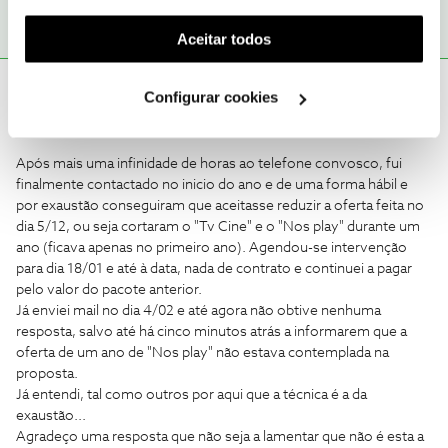
funcionalidade) e adaptar anúncios aos seus interesses
(cookies de publicidade personalizada). Pode gerir a
Aceitar todos
utilização dos cookies clicando em "
Configurar
Cookies
".
Ana Molarinho
AUTOR
Forum|Forum|7 years ago
A
Configurar cookies
Boa Tarde,
Após mais uma infinidade de horas ao telefone convosco, fui
finalmente contactado no inicio do ano e de uma forma hábil e
por exaustão conseguiram que aceitasse reduzir a oferta feita no
dia 5/12, ou seja cortaram o "Tv Cine" e o "Nos play" durante um
ano (ficava apenas no primeiro ano). Agendou-se intervenção
para dia 18/01 e até à data, nada de contrato e continuei a pagar
pelo valor do pacote anterior.
Já enviei mail no dia 4/02 e até agora não obtive nenhuma
resposta, salvo até há cinco minutos atrás a informarem que a
oferta de um ano de "Nos play" não estava contemplada na
proposta.
Já entendi, tal como outros por aqui que a técnica é a da
exaustão...
Agradeço uma resposta que não seja a lamentar que não é esta a