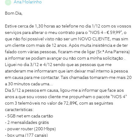
Ana Molarinho
A
Bom Dia,
Estive cerca de 1,30 horas ao telefone no dia 1/12 com os vossos
serviços para alterar o meu contrato para o "NOS 4 - € 59,99", o
que não foi possível visto não ser um NOVO CLIENTE, mas sim
um cliente com mais de 12 anos. Após muita insistência e de ter
falado com várias pessoas, ficaram-me de ligar (Sr.ª Ana Parreira)
a informar se podiam avançar ou não com a minha solicitação .
Liguei no dia 3/12 e 4/12 sendo que as pessoas que me
atenderam me informaram que iam deixar mail interno à pessoa
em causa para me contactar. Tais chamadas tomaram-me mais 20
a 30 minutos cada uma...
Dia 5/12 a pessoa em causa, ligou-me a informar que face aos
anos a que sou vosso cliente me propunham o pacote "NOS 4"
com 3 telemóveis no valor de 72,89€, com as seguintes
características:
- 5GB net em cada cartão
- 2 mensalidades grátis
- power router (200 Mbps)
- box uma (177 canais)