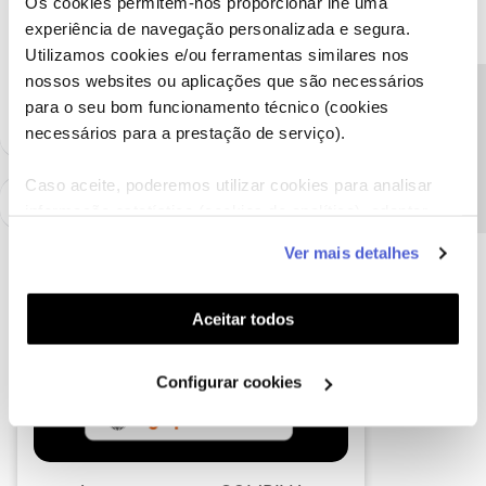
Os cookies permitem-nos proporcionar lhe uma
experiência de navegação personalizada e segura.
Utilizamos cookies e/ou ferramentas similares nos
Ajude a comunidade a encontrar informação relevante. Marque
nossos websites ou aplicações que são necessários
como "Melhor Resposta" e faça "Like" nos melhores comentários.
Precisa de ajuda?
para o seu bom funcionamento técnico (cookies
necessários para a prestação de serviço).
Caso aceite, poderemos utilizar cookies para analisar
informação estatística (cookies de analítica), adaptar
este serviço às suas preferências e apresentar-lhe
Ver mais detalhes
funcionalidades (cookies de personalização e
funcionalidade) e adaptar anúncios aos seus interesses
(cookies de publicidade personalizada). Pode gerir a
Aceitar todos
utilização dos cookies clicando em "
Configurar
Cookies
".
Configurar cookies