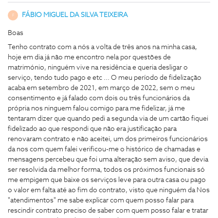
FÁBIO MIGUEL DA SILVA TEIXEIRA
F
Boas
Tenho contrato com a nós a volta de três anos na minha casa,
hoje em dia já não me encontro nela por questões de
matrimónio, ninguém vive na residência e queria desligar o
serviço, tendo tudo pago e etc ... O meu período de fidelização
acaba em setembro de 2021, em março de 2022, sem o meu
consentimento e já falado com dois ou três funcionários da
própria nos ninguem falou comigo para me fidelizar, já me
tentaram dizer que quando pedi a segunda via de um cartão fiquei
fidelizado ao que respondi que não era justificação para
renovaram contrato e não aceitei, um dos primeiros funcionários
da nos com quem falei verificou-me o histórico de chamadas e
mensagens percebeu que foi uma alteração sem aviso, que devia
ser resolvida da melhor forma, todos os próximos funcionais só
me empigem que baixe os serviços leve para outra casa ou pago
o valor em falta até ao fim do contrato, visto que ninguém da Nos
"atendimentos" me sabe explicar com quem posso falar para
rescindir contrato preciso de saber com quem posso falar e tratar