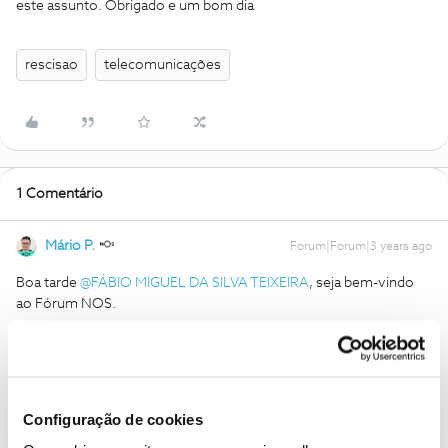
este assunto. Obrigado e um bom dia
rescisao
telecomunicações
1 Comentário
Mário P.
Forum|Forum|3 years ago
Boa tarde
@FÁBIO MIGUEL DA SILVA TEIXEIRA
, seja bem-vindo
ao Fórum NOS.
Lamentamos a situação.
A NOS não se revê no género de prática que descreve e, por isso,
pedimos que nos envie uma mensagem privada com o seu
número de cliente para o perfil
@Fórum
.
Vamos verificar o sucedido.
Configuração de cookies
Obrigado