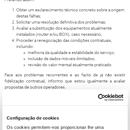
Pretendo assim:
Obter um esclarecimento técnico concreto sobre a origem
destas falhas;
Solicitar uma resolução definitiva dos problemas;
Avaliar a substituição dos equipamentos atualmente
instalados (router e/ou BOX), caso necessário;
Proceder à renegociação das condições contratuais,
incluindo:
melhoria da qualidade e estabilidade do serviço;
inclusão de dados móveis ilimitados;
revisão do valor mensal atualmente praticado.
Face aos problemas recorrentes e ao facto de já não existir
fidelização contratual, informo que estou igualmente a avaliar
propostas de outros operadores.
Solicito, por favor, uma resposta célere e uma proposta concreta
para resolução da situação.
Com os melhores cumprimentos,
Configuração de cookies
Luis Coelho
Os cookies permitem-nos proporcionar lhe uma