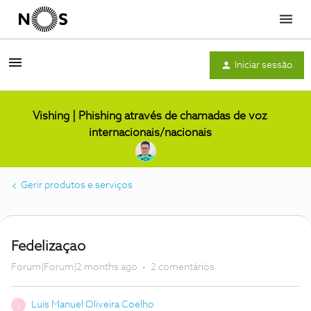
Menu
Iniciar sessão
Vishing | Phishing através de chamadas de voz
internacionais/nacionais
Gerir produtos e serviços
Fedelizaçao
Forum|Forum|2 months ago
2 comentários
Luis Manuel Oliveira Coelho
L