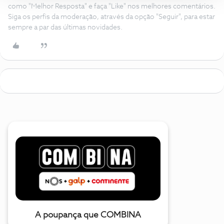
como "Melhor Resposta" e faça "Like" nos melhores comentários.
Siga os perfis da moderação, através da opção "Seguir", para estar
sempre a par das últimas novidades.
A poupança que COMBINA