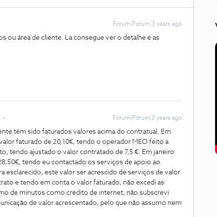
Forum|Forum|3 years ago
os ou área de cliente. La consegue ver o detalhe é as
Forum|Forum|3 years ago
nte têm sido faturados valores acima do contratual. Em
alor faturado de 20,10€, tendo o operador MEO feito a
o, tendo ajustado o valor contratado de 7,5 €. Em janeiro
28,50€, tendo eu contactado os serviços de apoio ao
a esclarecido, este valor ser acrescido de serviços de valor
rato e tendo em conta o valor faturado, não excedi as
mo de minutos como crédito de internet, não subscrevi
nicação de valor acrescentado, pelo que não assumo nem