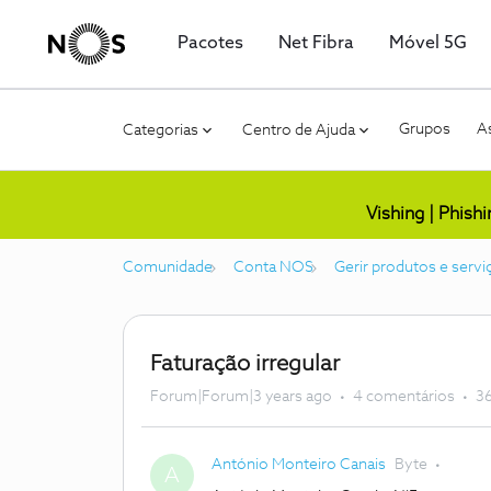
Pacotes
Net Fibra
Móvel 5G
Grupos
As
Categorias
Centro de Ajuda
Vishing | Phish
Comunidade
Conta NOS
Gerir produtos e servi
Faturação irregular
Forum|Forum|3 years ago
4 comentários
36
António Monteiro Canais
Byte
A