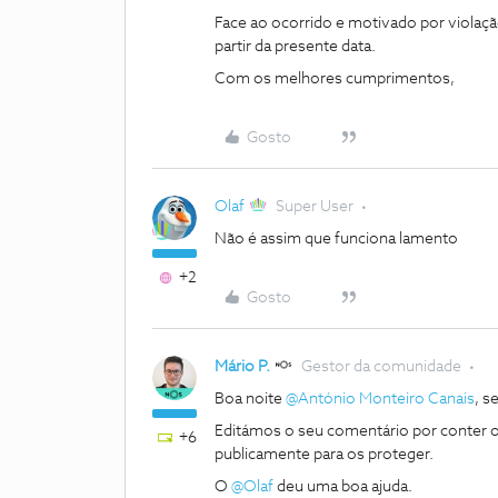
Face ao ocorrido e motivado por violaçã
partir da presente data.
Com os melhores cumprimentos,
Gosto
Olaf
Super User
Não é assim que funciona lamento
+2
Gosto
Mário P.
Gestor da comunidade
Boa noite
@António Monteiro Canais
, 
Editámos o seu comentário por conter o
+6
publicamente para os proteger.
O
@Olaf
deu uma boa ajuda.