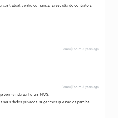
o contratual, venho comunicar a rescisão do contrato a
Forum|Forum|3 years ago
Forum|Forum|3 years ago
seja bem-vindo ao Fórum NOS.
s seus dados privados, sugerimos que não os partilhe