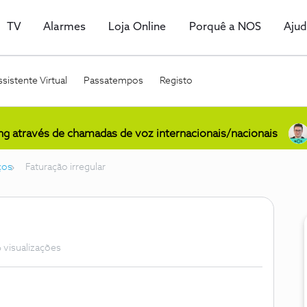
TV
Alarmes
Loja Online
Porquê a NOS
Aju
sistente Virtual
Passatempos
Registo
ing através de chamadas de voz internacionais/nacionais
ços
Faturação irregular
 visualizações