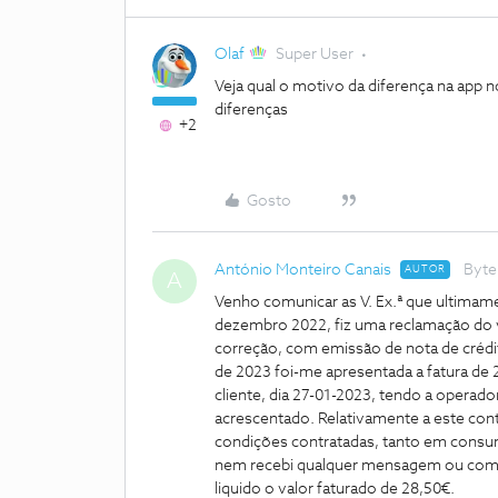
Olaf
Super User
Veja qual o motivo da diferença na app n
diferenças
+2
Gosto
António Monteiro Canais
Byte
AUTOR
A
Venho comunicar as V. Ex.ª que ultimame
dezembro 2022, fiz uma reclamação do v
correção, com emissão de nota de crédit
de 2023 foi-me apresentada a fatura de 
cliente, dia 27-01-2023, tendo a operador
acrescentado. Relativamente a este cont
condições contratadas, tanto em consu
nem recebi qualquer mensagem ou comu
liquido o valor faturado de 28,50€.