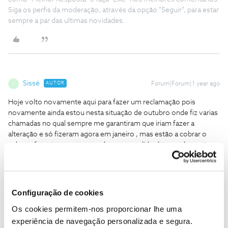
Siga os perfis da moderação, através da opção "Seguir", para estar
sempre a par das ultimas novidades.
Sissé
AUTOR
Forum|Forum|1 year ago
S
Hoje volto novamente aqui para fazer um reclamação pois
novamente ainda estou nesta situação de outubro onde fiz varias
chamadas no qual sempre me garantiram que iriam fazer a
alteração e só fizeram agora em janeiro , mas estão a cobrar o
valor referente ao ano passado o que pedido de cancelamento
supostamente já tinha sido feito , depois de diversas chamas
finalmente falei com uma das vossas colaboradoras onde ela diz
que sim estava certa e que iriam mandar nota de credito nó
período 24 horas e que iria receber msm o com valor correto ,
Configuração de cookies
sendo que novamente não fizeram o que foi dito , tive que estar
Os cookies permitem-nos proporcionar lhe uma
novamente ligar onde disseram que tinha que aguardar aprovação
mas o que foi dito por chamada é garantindo a mim foi que já
experiência de navegação personalizada e segura.