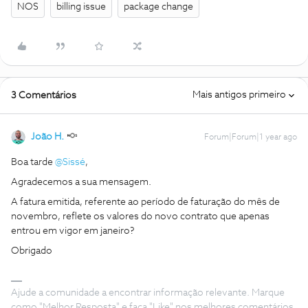
NOS
billing issue
package change
Mais antigos primeiro
3 Comentários
João H.
Forum|Forum|1 year ago
Boa tarde ​
@Sissé
,
Agradecemos a sua mensagem.
A fatura emitida, referente ao período de faturação do mês de
novembro, reflete os valores do novo contrato que apenas
entrou em vigor em janeiro?
Obrigado
Ajude a comunidade a encontrar informação relevante. Marque
como "Melhor Resposta" e faça "Like" nos melhores comentários.