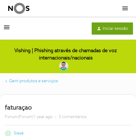
Menu
Iniciar sessão
Vishing | Phishing através de chamadas de voz
internacionais/nacionais
Gerir produtos e serviços
faturaçao
Forum|Forum|1 year ago
3 comentários
Sissé
S