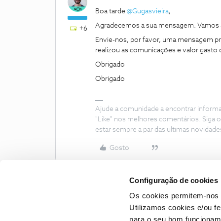
Boa tarde ​
@Gugasvieira
,
Agradecemos a sua mensagem. Vamos a
+6
Envie-nos, por favor, uma mensagem priva
realizou as comunicações e valor gasto
Obrigado
Obrigado
Ajude a comunidade a encontrar inform
"Like" nos melhores comentários. Siga o
estar sempre a par das ultimas novidade
Gosto
Configuração de cookies
Os cookies permitem-nos 
Utilizamos cookies e/ou f
para o seu bom funcioname