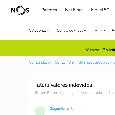
Pacotes
Net Fibra
Móvel 5G
Grupos
As
Categorias
Centro de Ajuda
Vishing | Phish
Comunidade
Conta NOS
Gerir produtos e servi
fatura valores indevidos
Forum|Forum|1 year ago
1 comentário
12 v
Gugasvieira
Bit
G