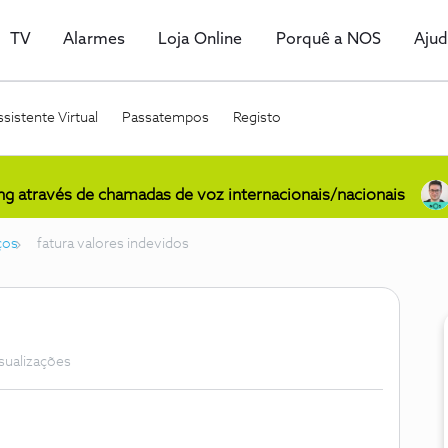
TV
Alarmes
Loja Online
Porquê a NOS
Aju
sistente Virtual
Passatempos
Registo
ing através de chamadas de voz internacionais/nacionais
ços
fatura valores indevidos
isualizações