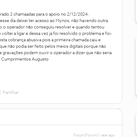
cobrado 2 chamaadas para o apoio no 2/12/2024.
esse dia deixei ter acesso ao Mynos, não havendo outra
acto o operador não conseguiu resolver e quando tentou
oltei a ligar e dessa vez ja foi resolvido o problema e foi-
esta cobrança abusiva pois a primeira chamada caiu e
ue não podia ser feito pelos meios digitais porque não
as gravações podem ouvir o operador a dizer que não seria
se. Cumprimentos Augusto
Partilhar
Forum|Forum|1 year ago