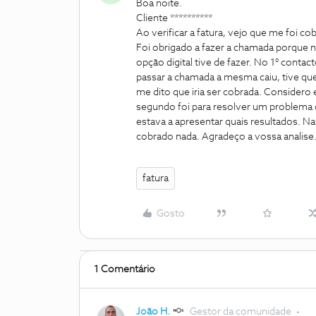
Boa noite.
Cliente **********
Ao verificar a fatura, vejo que me foi 
Foi obrigado a fazer a chamada porque n
opção digital tive de fazer. No 1° cont
passar a chamada a mesma caiu, tive que v
me dito que iria ser cobrada. Considero 
segundo foi para resolver um problema q
estava a apresentar quais resultados. N
cobrado nada. Agradeço a vossa anali
fatura
Gosto
1 Comentário
João H.
Gestor da comunidade