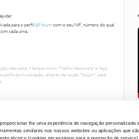
judar.
da para o perfil ​
@Fórum
com o seu NIF, número do qual
 com cada uma.
ação relevante. Marque como "Melhor Resposta" e faça
s perfis da moderação, através da opção "Seguir", para
s.
proporcionar lhe uma experiência de navegação personalizada e
erramentas similares nos nossos websites ou aplicações que sã
nto técnico (cookies necessários para a prestação de serviço)