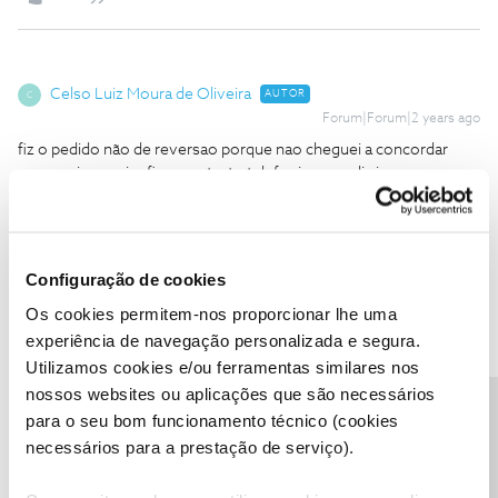
Celso Luiz Moura de Oliveira
AUTOR
C
Forum|Forum|2 years ago
fiz o pedido não de reversao porque nao cheguei a concordar
nem assinar e sim fiz o contacto telefonico e pedi sim mas a
resolução correção para um pacote mais dentro do que pagava e
assim foi feito e prometido e me enviam mesmo assim fatura
com o valor de contrato que eu nao assinei nao concordei e ainda
corrigi dentro do prazo da Lei dento da lei também da LCE.
Configuração de cookies
Os cookies permitem-nos proporcionar lhe uma
experiência de navegação personalizada e segura.
Utilizamos cookies e/ou ferramentas similares nos
nossos websites ou aplicações que são necessários
Precisa de ajuda?
João H.
Forum|Forum|2 years ago
para o seu bom funcionamento técnico (cookies
necessários para a prestação de serviço).
Boa tarde,
Agradecemos o seu testemunho
@Celso Luiz Moura de Oliveira
.