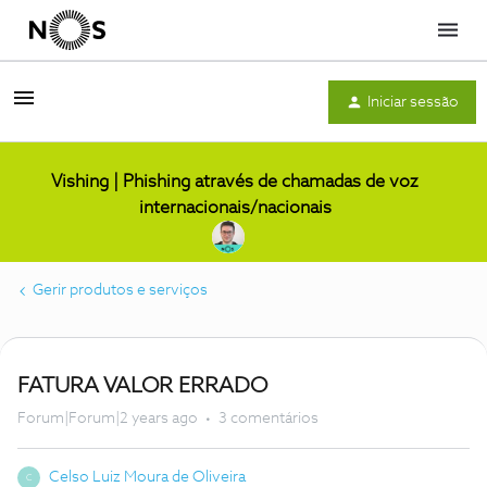
Menu
Iniciar sessão
Vishing | Phishing através de chamadas de voz
internacionais/nacionais
Gerir produtos e serviços
FATURA VALOR ERRADO
Forum|Forum|2 years ago
3 comentários
Celso Luiz Moura de Oliveira
C