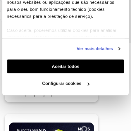
nossos websites ou aplicações que são necessários
Precisa de ajuda?
para o seu bom funcionamento técnico (cookies
necessários para a prestação de serviço).
Caso aceite, poderemos utilizar cookies para analisar
informação estatística (cookies de analítica), adaptar
este serviço às suas preferências e apresentar-lhe
Ver mais detalhes
funcionalidades (cookies de personalização e
funcionalidade) e adaptar anúncios aos seus interesses
(cookies de publicidade personalizada). Pode gerir a
Aceitar todos
utilização dos cookies clicando em "
Configurar
Cookies
".
Configurar cookies
A poupança que COMBINA