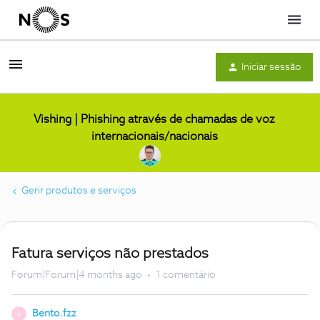
Menu
Iniciar sessão
Vishing | Phishing através de chamadas de voz
internacionais/nacionais
Gerir produtos e serviços
Fatura serviços não prestados
Forum|Forum|4 months ago
1 comentário
Bento.fzz
B