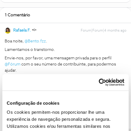
1 Comentário
Rafaela F.
Forum|Forum|4 months ago
Boa noite, ​
@Bento.fzz
.
Lamentamos o transtorno.
Envie-nos, por favor, uma mensagem privada para o perfil ​
@Fórum
com o seu número de contribuinte, para podermos
ajudar.
Obrigada.
Ajude a comunidade a encontrar informação relevante. Marque
Configuração de cookies
como "Melhor Resposta" e faça "Like" nos melhores comentários.
Siga os perfis da moderação, através da opção "Seguir", para estar
Os cookies permitem-nos proporcionar lhe uma
sempre a par das últimas novidades.
experiência de navegação personalizada e segura.
Utilizamos cookies e/ou ferramentas similares nos