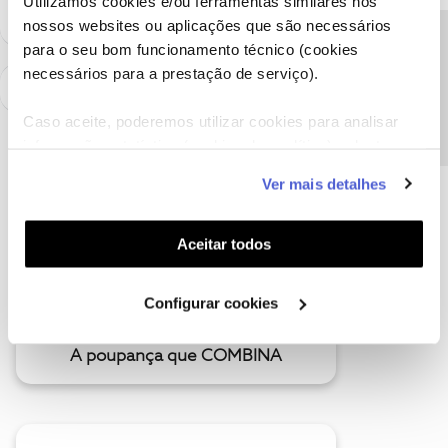
Utilizamos cookies e/ou ferramentas similares nos
nossos websites ou aplicações que são necessários
Precisa de ajuda?
para o seu bom funcionamento técnico (cookies
necessários para a prestação de serviço).
Caso aceite, poderemos utilizar cookies para analisar
informação estatística (cookies de analítica), adaptar
este serviço às suas preferências e apresentar-lhe
Ver mais detalhes
funcionalidades (cookies de personalização e
funcionalidade) e adaptar anúncios aos seus interesses
(cookies de publicidade personalizada). Pode gerir a
Aceitar todos
utilização dos cookies clicando em "
Configurar
Cookies
".
Configurar cookies
A poupança que COMBINA