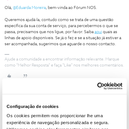
Olá,
@Eduarda Moreira
, bem-vinda ao Fórum NOS.
Queremos ajudá-la, contudo como se trata de uma questão
específica da sua conta de serviço, para percebermos o que se
passa, precisamos que nos ligue, por favor. Saiba
aqui
quais as
linhas de apoio disponíveis. Se já o fez e se a situação já estiver a
ser acompanhada, sugerimos que aguarde o nosso contacto.
Ajude a comunidade a encontrar informação relevante. Marque
como "Melhor Resposta" e faça "Like" nos melhores comentários.
Eduarda Moreira
AUTOR
Forum|Forum|8 years ago
E
Configuração de cookies
Já fui contactada e encaminhei a documentação solicitada...
Os cookies permitem-nos proporcionar lhe uma
Vou aguardar....
Obrigada
experiência de navegação personalizada e segura.