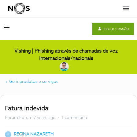
Menu
Iniciar sessão
Vishing | Phishing através de chamadas de voz
internacionais/nacionais
Gerir produtos e serviços
Fatura indevida
Forum|Forum|7 years ago
1 comentário
REGINA NAZARETH
R