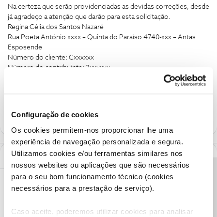
​​​Na certeza que serão providenciadas as devidas correções, desde
já agradeço a atenção que darão para esta solicitação.
​​​Regina Célia dos Santos Nazaré
Rua Poeta António xxxx – Quinta do Paraíso 4740-xxx – Antas
Esposende
Número do cliente: Cxxxxxx
Número do contribuinte: 2xxxxxx
Fatura nº FT201xxxx/13xxxxx
ESTOU NO EXTERIOR E CONTATO SÓ ATRAVÉS DE E-MAIL
Configuração de cookies
Os cookies permitem-nos proporcionar lhe uma
experiência de navegação personalizada e segura.
Utilizamos cookies e/ou ferramentas similares nos
1 Comentário
nossos websites ou aplicações que são necessários
Precisa de ajuda?
para o seu bom funcionamento técnico (cookies
Tiago C.
Forum|Forum|7 years ago
necessários para a prestação de serviço).
Bem-vinda à comunidade,
@REGINA NAZARETH
.
Caso aceite, poderemos utilizar cookies para analisar