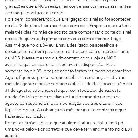
dezesseis minutos - conforme pode ser constatado pelas
gravações que a NOS realiza nas conversas com seus assinantes
- conseguimos fazer o acordo.
​​​Pois bem, considerando que a religação do sinal só foi acontecer
no dia 28 de julho, ficou acertado com essa Empresa que eu teria
mais três dias no mês de agosto para compensar o corte do sinal
no dia 25, quando da primeira conversa com o senhor Tiago.
Assim é que no dia 04 eu já havia desligado os aparelhos e
deixados em ordem para serem entregues para o representante
da NOS. Nesse mesmo dia fiz contato com a loja da NOS
avisando que os aparelhos já estavam à disposição. Mas,
somente no dia 08 (oito) de agosto foram retirados os aparelhos.
​​​Agora, fiquei surpreso porque recebi uma cobrança relativa ao
mês de agosto e nela é cobrado o aluguel de duas boxes até o dia
31 de agosto, cobrança esta que, com toda a evidência está
errada. Os três primeiros dias de funcionamento no mês de
agosto correspondiam à compensação dos três dias em que
fiquei sem sinal. A cobrança do mês por inteiro contraria o que
havia sido acordado.
​​​Por estas razões solicito que anulem a fatura substituindo por
uma nova pelo valor correto e que deve ter vencimento no dia 31
agosto.