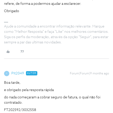
refere, de forma a podermos ajudar a esclarecer.
Obrigado
Ajude a comunidade a encontrar informação relevante. Marque
como "Melhor Resposta" e faça "Like" nos melhores comentários.
Siga os perfis da moderação, através da opção "Seguir", para estar
sempre a par das ultimas novidades.
Pit2049
AUTOR
Forum|Forum|9 months ago
P
Boa tarde,
e obrigado pela resposta rápida
do nada começaram a cobrar seguro de fatura, o qual não foi
contratado.
FT202592/3032558