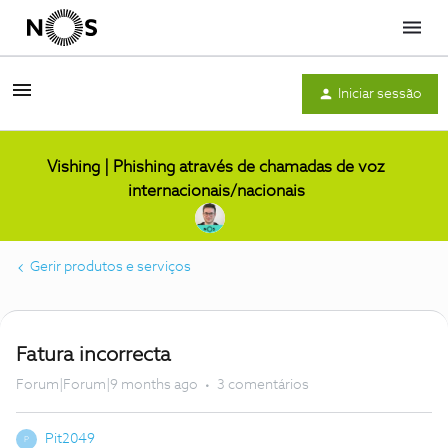
Menu
Iniciar sessão
Vishing | Phishing através de chamadas de voz
internacionais/nacionais
Gerir produtos e serviços
Fatura incorrecta
Forum|Forum|9 months ago
3 comentários
Pit2049
P