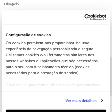
Obrigado
Configuração de cookies
João H.
Forum|Forum|9 months ago
Os cookies permitem-nos proporcionar lhe uma
Boa tarde ​
@Pit2049
,
experiência de navegação personalizada e segura.
Agradecemos o seu testemunho. Vamos ajudar.
Utilizamos cookies e/ou ferramentas similares nos
nossos websites ou aplicações que são necessários
Envie-nos, por favor, uma mensagem privada para o perfil ​
Precisa de ajuda?
@Fórum
com o seu NIF.
para o seu bom funcionamento técnico (cookies
necessários para a prestação de serviço).
Obrigado
Caso aceite, poderemos utilizar cookies para analisar
Ajude a comunidade a encontrar informação relevante. Marque
informação estatística (cookies de analítica), adaptar
como "Melhor Resposta" e faça "Like" nos melhores comentários.
este serviço às suas preferências e apresentar-lhe
Siga os perfis da moderação, através da opção "Seguir", para estar
Ver mais detalhes
funcionalidades (cookies de personalização e
sempre a par das ultimas novidades.
funcionalidade) e adaptar anúncios aos seus interesses