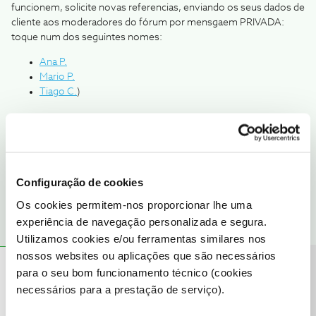
funcionem, solicite novas referencias, enviando os seus dados de
cliente aos moderadores do fórum por mensgaem PRIVADA:
toque num dos seguintes nomes:
Ana P.
Mario P.
Tiago C.
)
Ser cliente NOS pode não ser fácil, mas a cada obstáculo
superado ganha-se força para seguir em frente. Respeito por
quem se propõem ajudar sem nada em troca... nem mesmo um
Configuração de cookies
obrigado;)
Os cookies permitem-nos proporcionar lhe uma
experiência de navegação personalizada e segura.
Utilizamos cookies e/ou ferramentas similares nos
nossos websites ou aplicações que são necessários
Ana P.
Precisa de ajuda?
Forum|Forum|6 years ago
para o seu bom funcionamento técnico (cookies
necessários para a prestação de serviço).
Bem-vindo ao Fórum NOS
@Ricardo Aroucha
,
Olá
@C24XXXX201
,