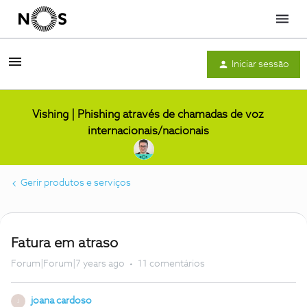
Menu
Iniciar sessão
Vishing | Phishing através de chamadas de voz
internacionais/nacionais
Gerir produtos e serviços
Fatura em atraso
Forum|Forum|7 years ago
11 comentários
joana cardoso
J