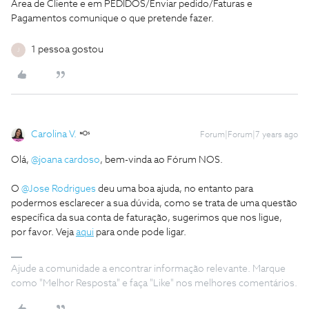
Área de Cliente e em PEDIDOS/Enviar pedido/Faturas e
Pagamentos comunique o que pretende fazer.
1 pessoa gostou
J
Carolina V.
Forum|Forum|7 years ago
Olá,
@joana cardoso
, bem-vinda ao Fórum NOS.
O
@Jose Rodrigues
deu uma boa ajuda, no entanto para
podermos esclarecer a sua dúvida, como se trata de uma questão
específica da sua conta de faturação, sugerimos que nos ligue,
por favor. Veja
aqui
para onde pode ligar.
Ajude a comunidade a encontrar informação relevante. Marque
como "Melhor Resposta" e faça "Like" nos melhores comentários.