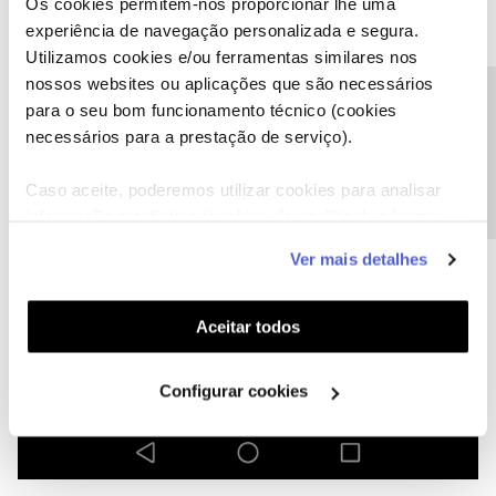
Os cookies permitem-nos proporcionar lhe uma
experiência de navegação personalizada e segura.
Utilizamos cookies e/ou ferramentas similares nos
nossos websites ou aplicações que são necessários
Precisa de ajuda?
para o seu bom funcionamento técnico (cookies
necessários para a prestação de serviço).
Caso aceite, poderemos utilizar cookies para analisar
informação estatística (cookies de analítica), adaptar
este serviço às suas preferências e apresentar-lhe
Ver mais detalhes
funcionalidades (cookies de personalização e
funcionalidade) e adaptar anúncios aos seus interesses
(cookies de publicidade personalizada). Pode gerir a
Aceitar todos
utilização dos cookies clicando em "
Configurar
Cookies
".
Configurar cookies