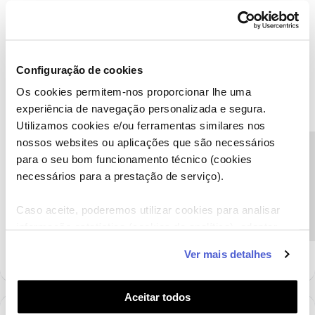
Sérgio Paulo S
AUTOR
Forum|Forum|6 years ago
S
Configuração de cookies
Os cookies permitem-nos proporcionar lhe uma
Bem-vindo ao Fórum NOS,
@Sérgio Paulo S
.
experiência de navegação personalizada e segura.
Para o conseguirmos ajudar, pedimos que nos envie uma
Utilizamos cookies e/ou ferramentas similares nos
mensagem privada com o seu número de Cliente NOS.
nossos websites ou aplicações que são necessários
@Tiago C.
enviado.
Precisa de ajuda?
para o seu bom funcionamento técnico (cookies
Obrigado.
necessários para a prestação de serviço).
Caso aceite, poderemos utilizar cookies para analisar
Obrigado. Cumps, Sérgio Paulo Sousa
informação estatística (cookies de analítica), adaptar
1 pessoa gostou
este serviço às suas preferências e apresentar-lhe
Ver mais detalhes
funcionalidades (cookies de personalização e
funcionalidade) e adaptar anúncios aos seus interesses
(cookies de publicidade personalizada). Pode gerir a
Aceitar todos
utilização dos cookies clicando em "
Configurar