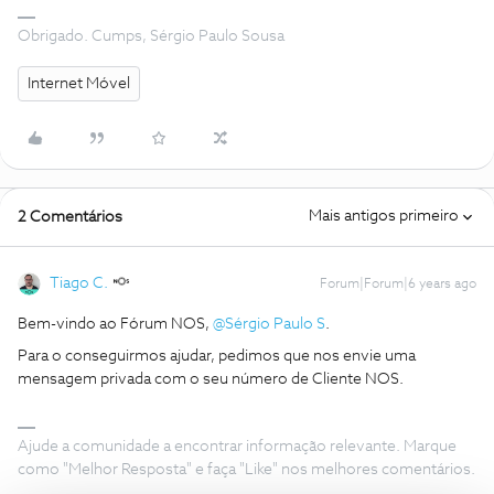
Obrigado. Cumps, Sérgio Paulo Sousa
Internet Móvel
Mais antigos primeiro
2 Comentários
Tiago C.
Forum|Forum|6 years ago
Bem-vindo ao Fórum NOS,
@Sérgio Paulo S
.
Para o conseguirmos ajudar, pedimos que nos envie uma
mensagem privada com o seu número de Cliente NOS.
Ajude a comunidade a encontrar informação relevante. Marque
como "Melhor Resposta" e faça "Like" nos melhores comentários.