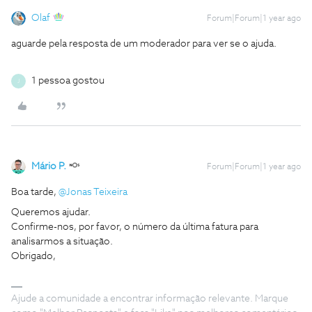
Olaf
Forum|Forum|1 year ago
aguarde pela resposta de um moderador para ver se o ajuda.
1 pessoa gostou
J
Mário P.
Forum|Forum|1 year ago
Boa tarde, ​
@Jonas Teixeira
Queremos ajudar.
Confirme-nos, por favor, o número da última fatura para
analisarmos a situação.
Obrigado,
Ajude a comunidade a encontrar informação relevante. Marque