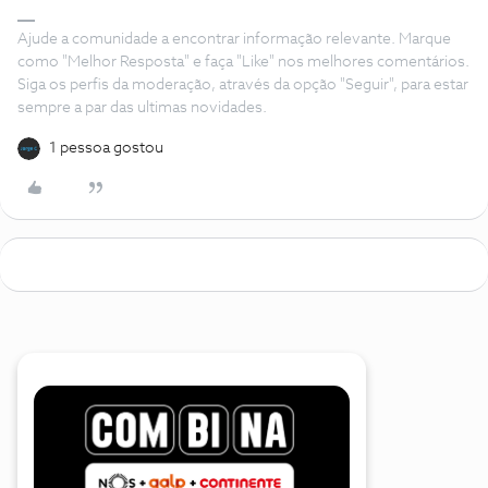
Ajude a comunidade a encontrar informação relevante. Marque
como "Melhor Resposta" e faça "Like" nos melhores comentários.
Siga os perfis da moderação, através da opção "Seguir", para estar
sempre a par das ultimas novidades.
1 pessoa gostou