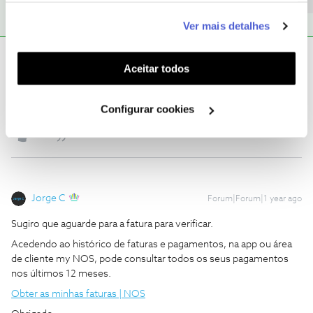
este serviço às suas preferências e apresentar-lhe
Ver mais detalhes
funcionalidades (cookies de personalização e
funcionalidade) e adaptar anúncios aos seus interesses
Jonas Teixeira
AUTOR
Forum|Forum|1 year ago
J
(cookies de publicidade personalizada). Pode gerir a
Aceitar todos
utilização dos cookies clicando em "
Configurar
Eu vou ter uma fatura de 177,11€ para o mês que vem as atuais
Cookies
".
foram todas pagas. Eu recebi um SMS da nós a dizer isso.
Configurar cookies
Jorge C
Forum|Forum|1 year ago
Sugiro que aguarde para a fatura para verificar.
Acedendo ao histórico de faturas e pagamentos, na app ou área
de cliente my NOS, pode consultar todos os seus pagamentos
nos últimos 12 meses.
Obter as minhas faturas | NOS