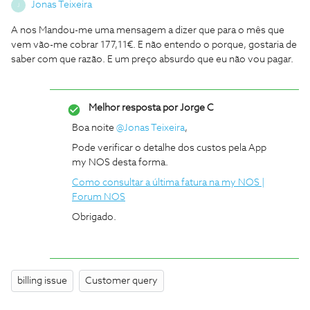
Jonas Teixeira
J
A nos Mandou-me uma mensagem a dizer que para o mês que
vem vão-me cobrar 177,11€. E não entendo o porque, gostaria de
saber com que razão. E um preço absurdo que eu não vou pagar.
Melhor resposta por
Jorge C
Boa noite ​
@Jonas Teixeira
,
Pode verificar o detalhe dos custos pela App
my NOS desta forma.
Como consultar a última fatura na my NOS |
Forum NOS
Obrigado.
billing issue
Customer query