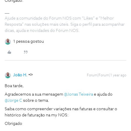
Obrigado.
Ajude a comunidade do Fórum NOS com “Likes” e “Melhor
Resposta” nas soluções mais úteis. Siga o perfil para acompanhar
dicas, ajuda e novidades do Fórum NOS.
1 pessoa gostou
João H.
Forum|Forum|1 year ago
Boa tarde,
Agradecemos a sua mensagem ​
@Jonas Teixeira
e ajuda do ​
@Jorge C
sobre o tema.
Saiba como compreender variações nas faturas e consultar o
histórico de faturação na my NOS:
Obrigado