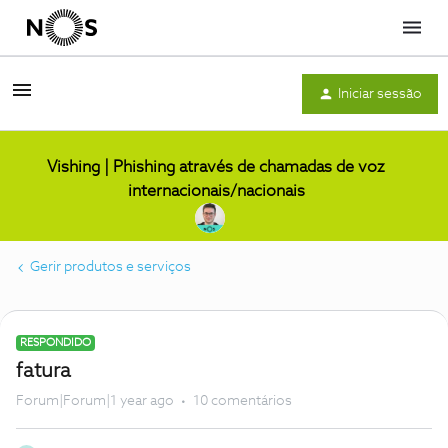
Menu
Iniciar sessão
Vishing | Phishing através de chamadas de voz
internacionais/nacionais
Gerir produtos e serviços
RESPONDIDO
fatura
Forum|Forum|1 year ago
10 comentários