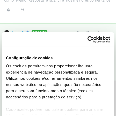
como "Melhor Resposta" e faça "Like" nos melhores comentários.
Jorge C
RESPOSTA
Forum|Forum|1 year ago
Boa noite ​
@Jonas Teixeira
,
Pode verificar o detalhe dos custos pela App my NOS desta
forma.
Configuração de cookies
Como consultar a última fatura na my NOS | Forum NOS
Os cookies permitem-nos proporcionar lhe uma
Obrigado.
experiência de navegação personalizada e segura.
Utilizamos cookies e/ou ferramentas similares nos
nossos websites ou aplicações que são necessários
Ajude a comunidade do Fórum NOS com “Likes” e “Melhor
Precisa de ajuda?
para o seu bom funcionamento técnico (cookies
Resposta” nas soluções mais úteis. Siga o perfil para acompanhar
necessários para a prestação de serviço).
dicas, ajuda e novidades do Fórum NOS.
1 pessoa gostou
Caso aceite, poderemos utilizar cookies para analisar
informação estatística (cookies de analítica), adaptar