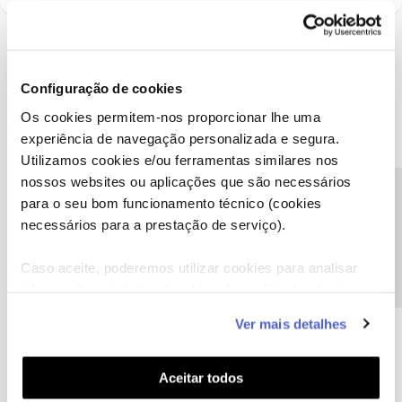
Configuração de cookies
Os cookies permitem-nos proporcionar lhe uma
experiência de navegação personalizada e segura.
Utilizamos cookies e/ou ferramentas similares nos
nossos websites ou aplicações que são necessários
Precisa de ajuda?
para o seu bom funcionamento técnico (cookies
necessários para a prestação de serviço).
A poupança que COMBINA
Caso aceite, poderemos utilizar cookies para analisar
informação estatística (cookies de analítica), adaptar
este serviço às suas preferências e apresentar-lhe
Ver mais detalhes
funcionalidades (cookies de personalização e
funcionalidade) e adaptar anúncios aos seus interesses
(cookies de publicidade personalizada). Pode gerir a
Aceitar todos
utilização dos cookies clicando em "
Configurar