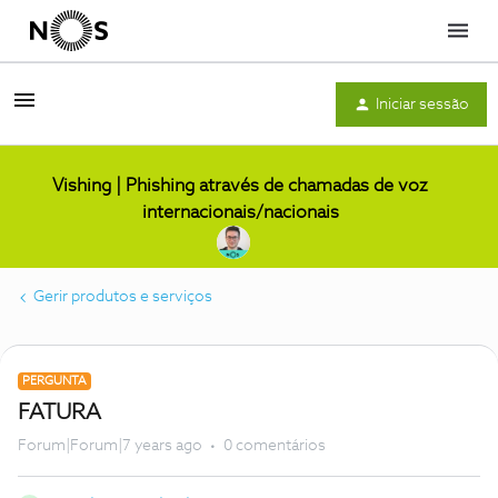
Menu
Iniciar sessão
Vishing | Phishing através de chamadas de voz
internacionais/nacionais
Gerir produtos e serviços
PERGUNTA
FATURA
Forum|Forum|7 years ago
0 comentários