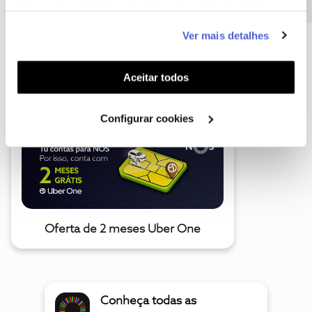
informação estatística (cookies de analítica), adaptar
este serviço às suas preferências e apresentar-lhe
Ver mais detalhes
funcionalidades (cookies de personalização e
funcionalidade) e adaptar anúncios aos seus interesses
A poupança que COMBINA
(cookies de publicidade personalizada). Pode gerir a
Aceitar todos
utilização dos cookies clicando em "
Configurar
Cookies
".
Configurar cookies
Oferta de 2 meses Uber One
Conheça todas as