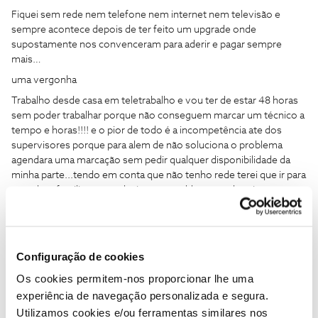
Fiquei sem rede nem telefone nem internet nem televisão e
sempre acontece depois de ter feito um upgrade onde
supostamente nos convenceram para aderir e pagar sempre
mais…
uma vergonha
Trabalho desde casa em teletrabalho e vou ter de estar 48 horas
sem poder trabalhar porque não conseguem marcar um técnico a
tempo e horas!!!! e o pior de todo é a incompetência ate dos
supervisores porque para alem de não soluciona o problema
agendara uma marcação sem pedir qualquer disponibilidade da
minha parte...tendo em conta que não tenho rede terei que ir para
casa dum familiar para solucionar o problema...e depois aparece
um sms com um agendamento
Seria possível que alguém seja responsável por uma vez na vida?
Que quem esta do outro lado do telefone consiga dar respostas e
Configuração de cookies
não ficar com musica de “vamos ver”
Os cookies permitem-nos proporcionar lhe uma
garanto que desta vez não vai ficar assim
experiência de navegação personalizada e segura.
O ano passado foram mais de 3-4 vezes que o técnico teve de vir
Utilizamos cookies e/ou ferramentas similares nos
a resolver problemas que no final estavam na linha de rede, nem