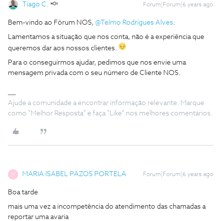
Tiago C.
Forum|Forum|6 years ago
Bem-vindo ao Fórum NOS,
@Telmo Rodrigues Alves
.
Lamentamos a situação que nos conta, não é a experiência que
queremos dar aos nossos clientes.
Para o conseguirmos ajudar, pedimos que nos envie uma
mensagem privada com o seu número de Cliente NOS.
Ajude a comunidade a encontrar informação relevante. Marque
como "Melhor Resposta" e faça "Like" nos melhores comentários.
MARIA ISABEL PAZOS PORTELA
Forum|Forum|6 years ago
M
Boa tarde
mais uma vez a incompetência do atendimento das chamadas a
reportar uma avaria