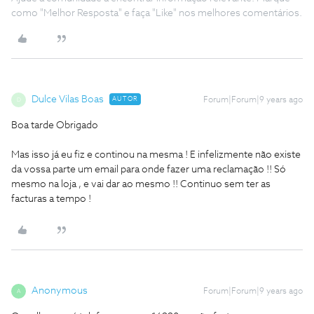
como "Melhor Resposta" e faça "Like" nos melhores comentários.
Dulce Vilas Boas
AUTOR
Forum|Forum|9 years ago
D
Boa tarde Obrigado
Mas isso já eu fiz e continou na mesma ! E infelizmente não existe
da vossa parte um email para onde fazer uma reclamação !! Só
mesmo na loja , e vai dar ao mesmo !! Continuo sem ter as
facturas a tempo !
Anonymous
Forum|Forum|9 years ago
A