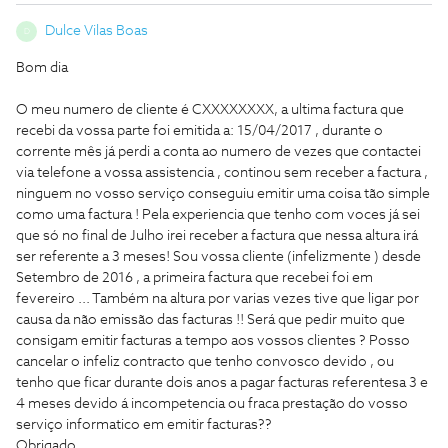
Dulce Vilas Boas
D
Bom dia
O meu numero de cliente é CXXXXXXXX, a ultima factura que
recebi da vossa parte foi emitida a: 15/04/2017 , durante o
corrente mês já perdi a conta ao numero de vezes que contactei
via telefone a vossa assistencia , continou sem receber a factura ,
ninguem no vosso serviço conseguiu emitir uma coisa tão simple
como uma factura ! Pela experiencia que tenho com voces já sei
que só no final de Julho irei receber a factura que nessa altura irá
ser referente a 3 meses! Sou vossa cliente (infelizmente ) desde
Setembro de 2016 , a primeira factura que recebei foi em
fevereiro ... Também na altura por varias vezes tive que ligar por
causa da não emissão das facturas !! Será que pedir muito que
consigam emitir facturas a tempo aos vossos clientes ? Posso
cancelar o infeliz contracto que tenho convosco devido , ou
tenho que ficar durante dois anos a pagar facturas referentesa 3 e
4 meses devido á incompetencia ou fraca prestação do vosso
serviço informatico em emitir facturas??
Obrigado