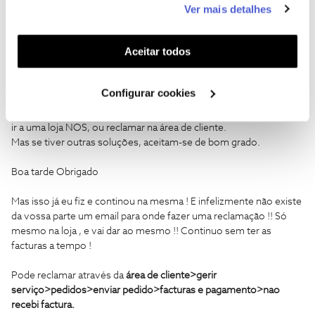
Ver mais detalhes
Pior so mesmo nos casos em que alguem se queixa de nao ter o
funcionalidades (cookies de personalização e
serviço de voz a funcionar e voces respondem igualzinho ;)
funcionalidade) e adaptar anúncios aos seus interesses
(cookies de publicidade personalizada). Pode gerir a
Aceitar todos
utilização dos cookies clicando em "
Configurar
Cookies
".
Meu caro amigo, "
você é estrebaria
"
Configurar cookies
Eu escrevi isso porque nao vejo outra opção, a nao ser telefonar
ir a uma loja NOS, ou reclamar na área de cliente.
Mas se tiver outras soluções, aceitam-se de bom grado.
Boa tarde Obrigado
Mas isso já eu fiz e continou na mesma ! E infelizmente não existe
da vossa parte um email para onde fazer uma reclamação !! Só
mesmo na loja , e vai dar ao mesmo !! Continuo sem ter as
facturas a tempo !
Pode reclamar através da
área de cliente>gerir
serviço>pedidos>enviar pedido>facturas e pagamento>nao
recebi factura.