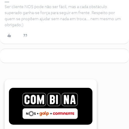
Ser cliente NOS pode não ser fácil, mas a cada obstáculo
superado ganha-se força para seguir em frente. Respeito por
quem se propõem ajudar sem nada em troca... nem mesmo um
obrigado;)