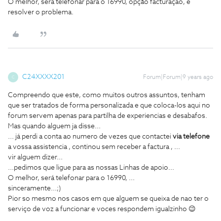
O melhor, será telefonar para o 16990, opção facturaçao, e
resolver o problema.
C24XXXX201
Forum|Forum|9 years ago
C
Compreendo que este, como muitos outros assuntos, tenham
que ser tratados de forma personalizada e que coloca-los aqui no
forum servem apenas para partilha de experiencias e desabafos.
Mas quando alguem ja disse...
... já perdi a conta ao numero de vezes que contactei
via telefone
a vossa assistencia , continou sem receber a factura , ...
vir alguem dizer...
...pedimos que ligue para as nossas Linhas de apoio...
O melhor, será telefonar para o 16990, ...
sinceramente...;)
Pior so mesmo nos casos em que alguem se queixa de nao ter o
serviço de voz a funcionar e voces respondem igualzinho 😉