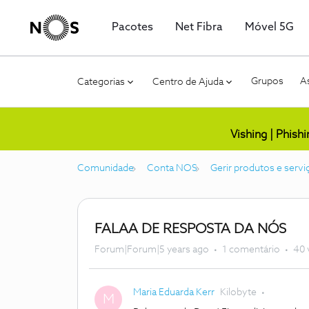
Pacotes
Net Fibra
Móvel 5G
Grupos
As
Categorias
Centro de Ajuda
Vishing | Phish
Comunidade
Conta NOS
Gerir produtos e servi
FALAA DE RESPOSTA DA NÓS
Forum|Forum|5 years ago
1 comentário
40 
Maria Eduarda Kerr
Kilobyte
M