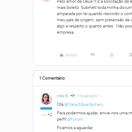
Pelo amor de Deus! Fiz a solicitação de
mais boleto. Submeti toda minha documen
amparada por lei quando rescindo o cont
meu país de origem, sem pretensão de 
algo a respeito o quanto antes. Não poss
empresa.
Gosto
1 Comentário
Inês B.
Moderador
Olá
@Maria Eduarda Kerr
,
Para podermos ajudar, envie-nos uma m
+2
perfil
@Fórum
.
Ficamos a aguardar.