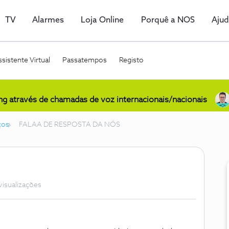
TV
Alarmes
Loja Online
Porquê a NOS
Aju
sistente Virtual
Passatempos
Registo
ing através de chamadas de voz internacionais/nacionais
ços
FALAA DE RESPOSTA DA NÓS
visualizações