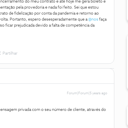
 encerramento do meu contrato e até hoje me gera boleto e
tação pela provedoria e nada foi feito. Sei que estou
rato de fidelização por conta da pandemia e retorno ao
volta. Portanto, espero desesperadamente que a
@nos
faça
o ficar prejudicada devido a falta de competência da
Partilhar
Forum|Forum|5 years ago
ensagem privada com o seu número de cliente, através do