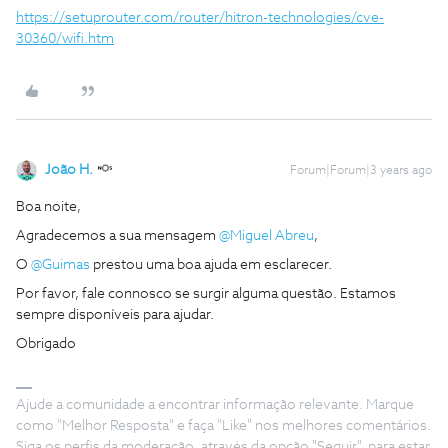
https://setuprouter.com/router/hitron-technologies/cve-
30360/wifi.htm
João H.
Forum|Forum|3 years ago
Boa noite,
Agradecemos a sua mensagem
@Miguel Abreu
,
O
@Guimas
prestou uma boa ajuda em esclarecer.
Por favor, fale connosco se surgir alguma questão. Estamos
sempre disponíveis para ajudar.
Obrigado
Ajude a comunidade a encontrar informação relevante. Marque
como "Melhor Resposta" e faça "Like" nos melhores comentários.
Siga os perfis da moderação, através da opção "Seguir", para estar