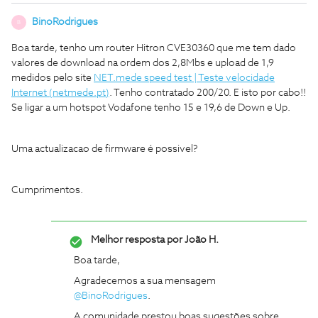
BinoRodrigues
B
Boa tarde, tenho um router Hitron CVE30360 que me tem dado
valores de download na ordem dos 2,8Mbs e upload de 1,9
medidos pelo site
NET.mede speed test | Teste velocidade
Internet (netmede.pt)
. Tenho contratado 200/20. E isto por cabo!!
Se ligar a um hotspot Vodafone tenho 15 e 19,6 de Down e Up.
Uma actualizacao de firmware é possivel?
Cumprimentos.
Melhor resposta por
João H.
Boa tarde,
Agradecemos a sua mensagem
@BinoRodrigues
.
A comunidade prestou boas sugestões sobre