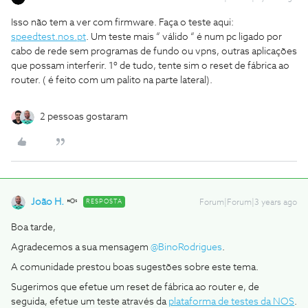
Isso não tem a ver com firmware. Faça o teste aqui:
speedtest.nos.pt
. Um teste mais “ válido “ é num pc ligado por
cabo de rede sem programas de fundo ou vpns, outras aplicações
que possam interferir. 1º de tudo, tente sim o reset de fábrica ao
router. ( é feito com um palito na parte lateral).
2 pessoas gostaram
João H.
RESPOSTA
Forum|Forum|3 years ago
Boa tarde,
Agradecemos a sua mensagem
@BinoRodrigues
.
A comunidade prestou boas sugestões sobre este tema.
Sugerimos que efetue um reset de fábrica ao router e, de
seguida, efetue um teste através da
plataforma de testes da NOS
.