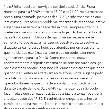
Na 6.ª feira fiquei sem serviço e solicitei a assistência. Ficou
marcado para dia 30/09 entre as 17:00 e as 21:00. no dia marcado
recebi uma chamada, por volta das 17:30, a informar-me de que
iam conseguir resolver o problema, teríamos de reagendar. estive
a ligar para a assistência desde dessa hora, sempre a dizer que
pretendia o serviço reposto no dia de hoje, não havia justificação
para não o fazerem. Depois de ligar diversas vezes e me ter
sempre dito que estavam a fazer os possíveis para resolver a
dituação ainda no dia de hoje, sou atendida por uma assistente
que me diz que não á nada a fazer e que só pode fazer novo
agendamento para dia 04/10. Como me alterei, estava
constantemente a repetir a mesma coisa sem me ouvir, desligou-
me a chamada porque, segundo ela, eram as indicações que tinha
quando os clientes se alteravam ao telefone. Voltei a ligar e pedir
para falar com o supervisor, mais uma vez sem sucesso, o
operador disse-me que tinha de aguardar um contacto ainda
durante a noite de hoje. SE LIGAR, vai-me dizer que não pode
fazer nada e que vai reagendar. Estive a ligar e a tentar resolver a
situação desde das 17:30. É inadmissível chegar a esta hora e
continuar tudo na mesma. Neste momento apenas quero mudar