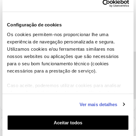
Ajude a comunidade a encontrar informação relevante. Marque
como "Melhor Resposta" e faça "Like" nos melhores comentários.
Configuração de cookies
Siga os perfis da moderação, através da opção "Seguir", para estar
Os cookies permitem-nos proporcionar lhe uma
sempre a par das ultimas novidades.
experiência de navegação personalizada e segura.
Utilizamos cookies e/ou ferramentas similares nos
nossos websites ou aplicações que são necessários
Precisa de ajuda?
para o seu bom funcionamento técnico (cookies
Guimas
Forum|Forum|1 year ago
necessários para a prestação de serviço).
Cancelaram o agendamento porque iam resolver ou porque não
Caso aceite, poderemos utilizar cookies para analisar
iam conseguir comparecer?
informação estatística (cookies de analítica), adaptar
este serviço às suas preferências e apresentar-lhe
Ver mais detalhes
funcionalidades (cookies de personalização e
funcionalidade) e adaptar anúncios aos seus interesses
(cookies de publicidade personalizada). Pode gerir a
Aceitar todos
utilização dos cookies clicando em "
Configurar