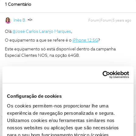
1 Comentário
Inês B.
Forum|Forum|5 years ago
Olá
@José Carlos Laranjo Marques
,
O equipamento a que se refere é o
iPhone 12 5G
?
Este equipamento só está disponível dentro da campanha
Especial Clientes NOS, na opção 64GB.
Obrigada
Ajude a comunidade a encontrar informação relevante. Marque
Configuração de cookies
como "Melhor Resposta" e faça "Like" nos melhores comentários.
Os cookies permitem-nos proporcionar lhe uma
experiência de navegação personalizada e segura.
Utilizamos cookies e/ou ferramentas similares nos
nossos websites ou aplicações que são necessários
para o seu bom funcionamento técnico (cookies