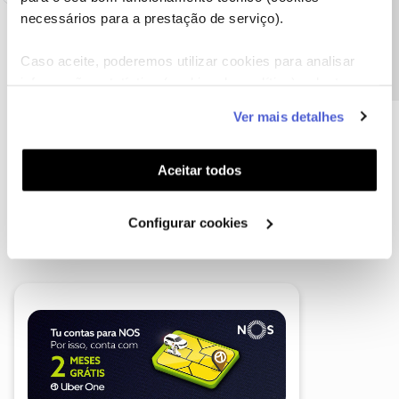
Precisa de ajuda?
necessários para a prestação de serviço).
Caso aceite, poderemos utilizar cookies para analisar
informação estatística (cookies de analítica), adaptar
este serviço às suas preferências e apresentar-lhe
Ver mais detalhes
funcionalidades (cookies de personalização e
funcionalidade) e adaptar anúncios aos seus interesses
(cookies de publicidade personalizada). Pode gerir a
Aceitar todos
utilização dos cookies clicando em "
Configurar
Cookies
".
Configurar cookies
A poupança que COMBINA