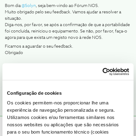
Bom dia
@Solyn
, seja bem-vindo ao Fórum NOS.
Muito obrigado pelo seu feedback. Vamos ajudar a resolver a
situação.
Diga-nos, por favor, se após a confirmação de que a portabilidade
foi concluída, reiniciou o equipamento. Se não, por favor, faça-o
agora para que exista um registo novo à rede NOS.
Ficamos a aguardar o seu feedback.
Obrigado
Ajude a comunidade a encontrar informação relevante. Marque
como "Melhor Resposta" e faça "Like" nos melhores comentários.
1 pessoa gostou
Configuração de cookies
Os cookies permitem-nos proporcionar lhe uma
experiência de navegação personalizada e segura.
Utilizamos cookies e/ou ferramentas similares nos
nossos websites ou aplicações que são necessários
Solyn
AUTOR
Forum|Forum|3 years ago
para o seu bom funcionamento técnico (cookies