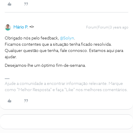
Mário P.
Forum|Forum|3 years ago
Obrigado nós pelo feedback,
@Solyn
.
Ficamos contentes que a situação tenha ficado resolvida.
Qualquer questão que tenha, fale connosco. Estamos aqui para
ajudar.
Desejamos-lhe um óptimo fim-de-semana.
Ajude a comunidade a encontrar informação relevante. Marque
como "Melhor Resposta" e faça "Like" nos melhores comentários.