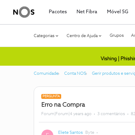
Pacotes
Net Fibra
Móvel 5G
Grupos
As
Categorias
Centro de Ajuda
Vishing | Phish
Comunidade
Conta NOS
Gerir produtos e servi
PERGUNTA
Erro na Compra
Forum|Forum|4 years ago
3 comentários
82
Eliete Santos
Byte