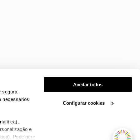
Aceitar todos
 segura.
o necessários
Configurar cookies
.
alítica),
ersonalização e
ada). Pode gerir