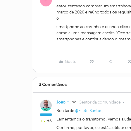
E
estou tentando comprar um smartphone n
março de 2020 e reúno todos os requisito
o
smartphone ao carrinho e quando clico n
como a uma mensagem escrita “Ocorreu 
smartphones e continua dando o mesm
Gosto
3 Comentários
João H.
Gestor da comunidade
Boa tarde
@Eliete Santos
,
Lamentamos o transtorno. Vamos ajuda
+6
Confirme, por favor, se está a utilizar 