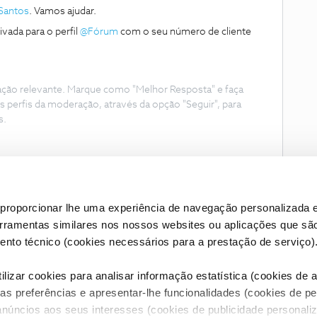
 Santos
. Vamos ajudar.
vada para o perfil
@Fórum
com o seu número de cliente
ação relevante. Marque como "Melhor Resposta" e faça
s perfis da moderação, através da opção "Seguir", para
s.
proporcionar lhe uma experiência de navegação personalizada e
erramentas similares nos nossos websites ou aplicações que sã
nto técnico (cookies necessários para a prestação de serviço)
lizar cookies para analisar informação estatística (cookies de an
as preferências e apresentar-lhe funcionalidades (cookies de p
Condições do Fórum NOS
Accessibility statement
anúncios aos seus interesses (cookies de publicidade personaliz