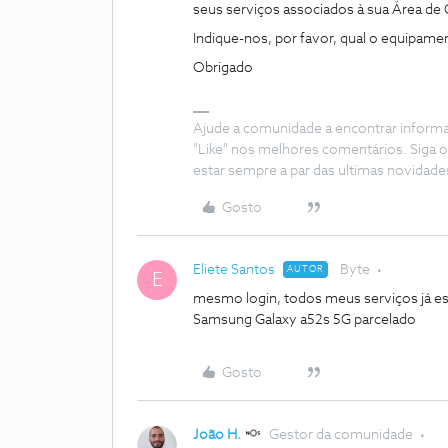
seus serviços associados à sua Área de
Indique-nos, por favor, qual o equipamen
Obrigado
Ajude a comunidade a encontrar inform
"Like" nos melhores comentários. Siga o
estar sempre a par das ultimas novidade
Gosto
Eliete Santos
Byte
AUTOR
E
mesmo login, todos meus serviços já es
Samsung Galaxy a52s 5G parcelado
Gosto
João H.
Gestor da comunidade