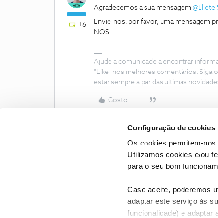
Agradecemos a sua mensagem
@Eliete
Envie-nos, por favor, uma mensagem pri
+6
NOS.
Ajude a comunidade a encontrar inform
"Like" nos melhores comentários. Siga o
estar sempre a par das ultimas novidade
Gosto
Configuração de cookies
Os cookies permitem-nos 
Utilizamos cookies e/ou f
para o seu bom funcioname
Caso aceite, poderemos uti
adaptar este serviço às su
funcionalidade) e adaptar 