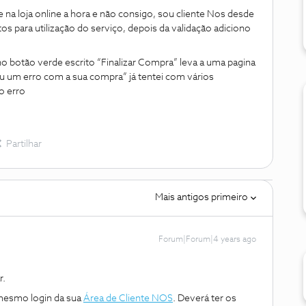
a loja online a hora e não consigo, sou cliente Nos desde
s para utilização do serviço, depois da validação adiciono
o botão verde escrito “Finalizar Compra” leva a uma pagina
um erro com a sua compra” já tentei com vários
o erro
Partilhar
Mais antigos primeiro
Forum|Forum|4 years ago
r.
o mesmo login da sua
Área de Cliente NOS
. Deverá ter os