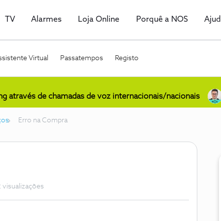
TV
Alarmes
Loja Online
Porquê a NOS
Aju
sistente Virtual
Passatempos
Registo
ing através de chamadas de voz internacionais/nacionais
ços
Erro na Compra
 visualizações