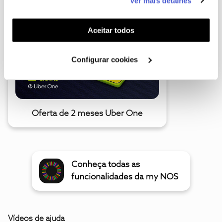
Ver mais detalhes
funcionalidades (cookies de personalização e
funcionalidade) e adaptar anúncios aos seus interesses
(cookies de publicidade personalizada). Pode gerir a
Aceitar todos
utilização dos cookies clicando em "
Configurar
Cookies
".
Configurar cookies
Oferta de 2 meses Uber One
Conheça todas as
funcionalidades da my NOS
Vídeos de ajuda