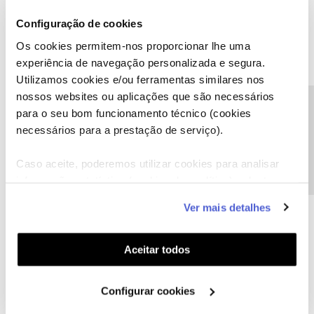
Bom dia, para enviar uma P/M para a moderação do Fórum, clique
Configuração de cookies
aqui:
@Fórum
e escolha a opção “Enviar Mensagem”
Os cookies permitem-nos proporcionar lhe uma
experiência de navegação personalizada e segura.
Utilizamos cookies e/ou ferramentas similares nos
nossos websites ou aplicações que são necessários
Precisa de ajuda?
para o seu bom funcionamento técnico (cookies
necessários para a prestação de serviço).
Caso aceite, poderemos utilizar cookies para analisar
informação estatística (cookies de analítica), adaptar
este serviço às suas preferências e apresentar-lhe
Ver mais detalhes
funcionalidades (cookies de personalização e
funcionalidade) e adaptar anúncios aos seus interesses
(cookies de publicidade personalizada). Pode gerir a
Aceitar todos
utilização dos cookies clicando em "
Configurar
Cookies
".
João H.
Forum|Forum|5 years ago
Configurar cookies
Boa tarde
@MariaF
,