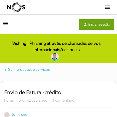
Menu
Iniciar sessão
Vishing | Phishing através de chamadas de voz
internacionais/nacionais
Gerir produtos e serviços
Envio de Fatura -crédito
Forum|Forum|2 years ago
1 comentário
toniviseu
T