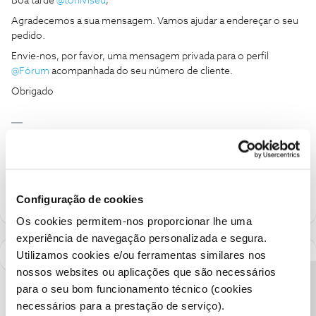
Boa tarde
@toniviseu
,
Agradecemos a sua mensagem. Vamos ajudar a endereçar o seu
pedido.
Envie-nos, por favor, uma mensagem privada para o perfil
@Fórum
acompanhada do seu número de cliente.
Obrigado
Ajude a comunidade a encontrar informação relevante. Marque
como "Melhor Resposta" e faça "Like" nos melhores comentários.
Siga os perfis da moderação, através da opção "Seguir", para estar
sempre a par das ultimas novidades.
Configuração de cookies
Os cookies permitem-nos proporcionar lhe uma
experiência de navegação personalizada e segura.
Utilizamos cookies e/ou ferramentas similares nos
nossos websites ou aplicações que são necessários
para o seu bom funcionamento técnico (cookies
necessários para a prestação de serviço).