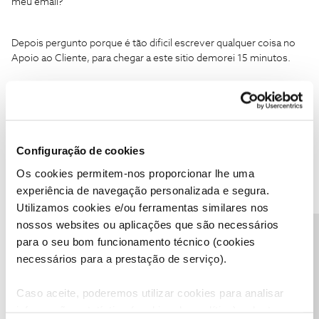
meu email?
Depois pergunto porque é tão dificil escrever qualquer coisa no
Apoio ao Cliente, para chegar a este sitio demorei 15 minutos.
1 pessoa gostou
A
Configuração de cookies
Os cookies permitem-nos proporcionar lhe uma
Mário P.
Forum|Forum|3 years ago
experiência de navegação personalizada e segura.
Boa tarde
@Antonio Carlos
,
Utilizamos cookies e/ou ferramentas similares nos
Lamentamos a demora na nossa resposta.
nossos websites ou aplicações que são necessários
Para podermos ajudar, pedimos que nos envie uma mensagem
Precisa de ajuda?
para o seu bom funcionamento técnico (cookies
privada com o seu número de cliente para o perfil
@Fórum
.
necessários para a prestação de serviço).
Qualquer questão, de futuro, caso não encontre um artigo que o
ajude. Pode criar um novo e, se necessário, nós, a moderação,
Caso aceite, poderemos utilizar cookies para analisar
movêmo-lo para o artigo mais adequado. 😊
informação estatística (cookies de analítica), adaptar