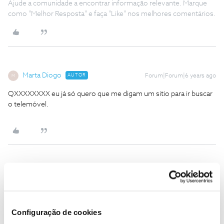
Ajude a comunidade a encontrar informação relevante. Marque
como "Melhor Resposta" e faça "Like" nos melhores comentários.
Marta Diogo
AUTOR
Forum|Forum|6 years ago
M
QXXXXXXXX eu já só quero que me digam um sitio para ir buscar
o telemóvel.
Ana P.
Forum|Forum|6 years ago
@Marta Diogo
,
Pedimos que nos envie o número de encomenda juntamente
Configuração de cookies
com o seu NIF por mensagem privada, por favor.