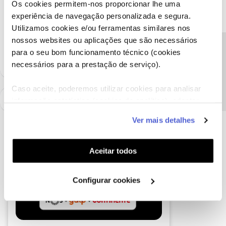
Os cookies permitem-nos proporcionar lhe uma
Obrigada
experiência de navegação personalizada e segura.
Utilizamos cookies e/ou ferramentas similares nos
Ajude a comunidade a encontrar informação relevante. Marque
nossos websites ou aplicações que são necessários
como "Melhor Resposta" e faça "Like" nos melhores comentários.
Precisa de ajuda?
para o seu bom funcionamento técnico (cookies
necessários para a prestação de serviço).
Caso aceite, poderemos utilizar cookies para analisar
informação estatística (cookies de analítica), adaptar
este serviço às suas preferências e apresentar-lhe
Ver mais detalhes
funcionalidades (cookies de personalização e
funcionalidade) e adaptar anúncios aos seus interesses
(cookies de publicidade personalizada). Pode gerir a
Aceitar todos
utilização dos cookies clicando em "
Configurar
Cookies
".
Configurar cookies