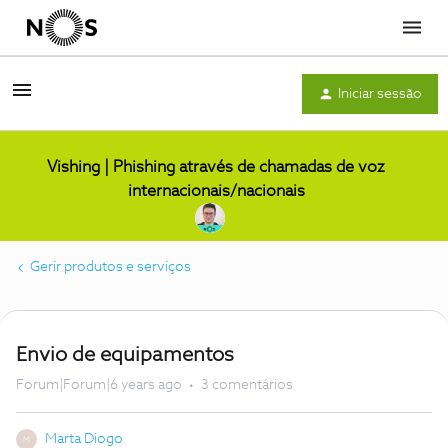
Menu
Iniciar sessão
Vishing | Phishing através de chamadas de voz
internacionais/nacionais
Gerir produtos e serviços
Envio de equipamentos
Forum|Forum|6 years ago
3 comentários
Marta Diogo
M