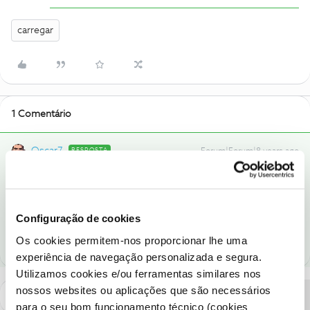
carregar
1 Comentário
Oscar7
RESPOSTA
Forum|Forum|8 years ago
Só mesmo ligando para a linha, para ver se eles te corrigem o
valor ou devolvem o dinheiro.
Configuração de cookies
1 pessoa gostou
Os cookies permitem-nos proporcionar lhe uma
experiência de navegação personalizada e segura.
Utilizamos cookies e/ou ferramentas similares nos
nossos websites ou aplicações que são necessários
para o seu bom funcionamento técnico (cookies