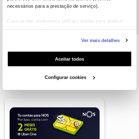
Precisa de ajuda?
necessários para a prestação de serviço).
Caso aceite, poderemos utilizar cookies para analisar
informação estatística (cookies de analítica), adaptar
este serviço às suas preferências e apresentar-lhe
Ver mais detalhes
funcionalidades (cookies de personalização e
funcionalidade) e adaptar anúncios aos seus interesses
(cookies de publicidade personalizada). Pode gerir a
Aceitar todos
utilização dos cookies clicando em "
Configurar
Cookies
".
Configurar cookies
A poupança que COMBINA