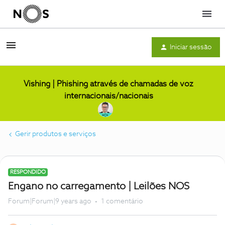
Menu
Iniciar sessão
Vishing | Phishing através de chamadas de voz
internacionais/nacionais
Gerir produtos e serviços
RESPONDIDO
Engano no carregamento | Leilões NOS
Forum|Forum|9 years ago
1 comentário