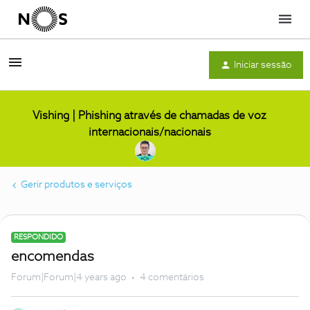
Menu
Iniciar sessão
Vishing | Phishing através de chamadas de voz
internacionais/nacionais
Gerir produtos e serviços
RESPONDIDO
encomendas
Forum|Forum|4 years ago
4 comentários