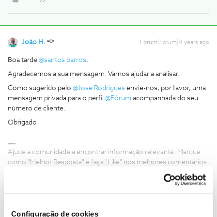
João H.
Forum|Forum|4 years ago
Boa tarde
@santos barros
,
Agradecemos a sua mensagem. Vamos ajudar a analisar.
Como sugerido pelo
@Jose Rodrigues
envie-nos, por favor, uma
mensagem privada para o perfil
@Fórum
acompanhada do seu
número de cliente.
Obrigado
Ajude a comunidade a encontrar informação relevante. Marque
como "Melhor Resposta" e faça "Like" nos melhores comentários.
Siga os perfis da moderação, através da opção "Seguir", para estar
sempre a par das ultimas novidades.
Configuração de cookies