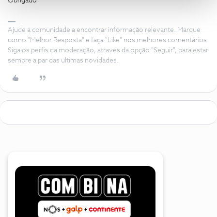
Obrigado
Ajude a comunidade a encontrar informação relevante. Marque
como "Melhor Resposta" e faça "Like" nos melhores comentários.
Siga os perfis da moderação, através da opção "Seguir", para estar
sempre a par das ultimas novidades.