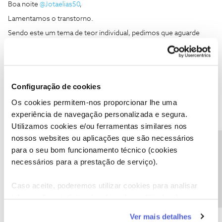
Boa noite
@Jotaelias50
,
Lamentamos o transtorno.
Sendo este um tema de teor individual, pedimos que aguarde
mais informações através de mensagem privada, onde já
estamos a acompanhar este tema.
Iremos responder à sua mensagem privada com a maior
brevidade.
Configuração de cookies
Agradecemos a compreensão
Os cookies permitem-nos proporcionar lhe uma
experiência de navegação personalizada e segura.
Ajude a comunidade a encontrar informação relevante. Marque
Utilizamos cookies e/ou ferramentas similares nos
como "Melhor Resposta" e faça "Like" nos melhores comentários.
nossos websites ou aplicações que são necessários
Siga os perfis da moderação, através da opção "Seguir", para estar
Precisa de ajuda?
para o seu bom funcionamento técnico (cookies
sempre a par das ultimas novidades.
necessários para a prestação de serviço).
Caso aceite, poderemos utilizar cookies para analisar
informação estatística (cookies de analítica), adaptar
este serviço às suas preferências e apresentar-lhe
Jotaelias50
Ver mais detalhes
AUTOR
Forum|Forum|4 years ago
J
funcionalidades (cookies de personalização e