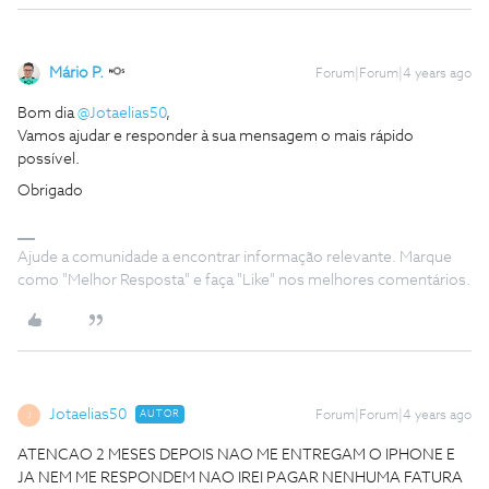
Mário P.
Forum|Forum|4 years ago
Bom dia
@Jotaelias50
,
Vamos ajudar e responder à sua mensagem o mais rápido
possível.
Obrigado
Ajude a comunidade a encontrar informação relevante. Marque
como "Melhor Resposta" e faça "Like" nos melhores comentários.
Jotaelias50
AUTOR
Forum|Forum|4 years ago
J
ATENCAO 2 MESES DEPOIS NAO ME ENTREGAM O IPHONE E
JA NEM ME RESPONDEM NAO IREI PAGAR NENHUMA FATURA