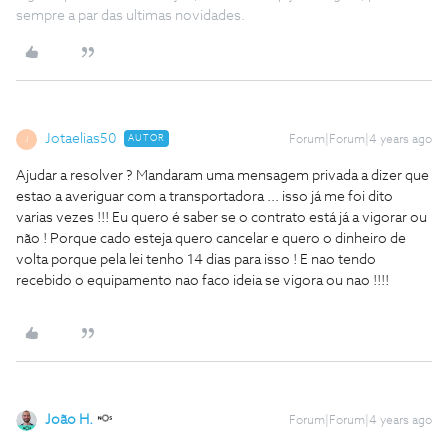
sempre a par das ultimas novidades.
Jotaelias50
AUTOR
Forum|Forum|4 years ago
J
Ajudar a resolver ? Mandaram uma mensagem privada a dizer que
estao a averiguar com a transportadora ... isso já me foi dito
varias vezes !!! Eu quero é saber se o contrato está já a vigorar ou
não ! Porque cado esteja quero cancelar e quero o dinheiro de
volta porque pela lei tenho 14 dias para isso ! E nao tendo
recebido o equipamento nao faco ideia se vigora ou nao !!!!
João H.
Forum|Forum|4 years ago