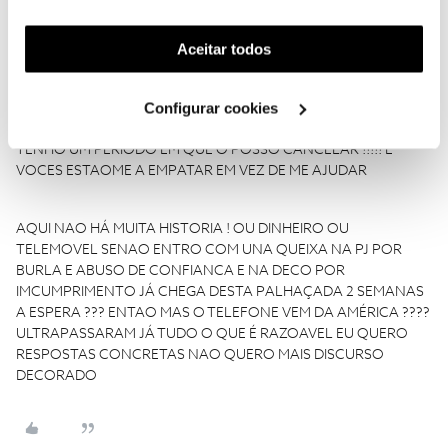
funcionalidade) e adaptar anúncios aos seus interesses
Estou a ouvir essa conversa há 15 dias ... todas as questoes sao
(cookies de publicidade personalizada). Pode gerir a
individuais !!! Voce parece um disco riscado em vez de me
Aceitar todos
reaponder concretamente só me dá a mesma treta ...
utilização dos cookies clicando em "
Configurar
RESPONDA SFF ! EU QUERO SABER SE O CONTRATO
Cookies
".
Configurar cookies
PRESTACIONAL VIGORA A PARTIR DA DATA QUE E FEITO OU
DA DATA QUE É ENTREGUE O APARELHO ???? É QUE EU
TENHO UM PERIODO EM QUE O POSSO CANCELAR !!!!! E
VOCES ESTAOME A EMPATAR EM VEZ DE ME AJUDAR
AQUI NAO HÁ MUITA HISTORIA ! OU DINHEIRO OU
TELEMOVEL SENAO ENTRO COM UNA QUEIXA NA PJ POR
BURLA E ABUSO DE CONFIANCA E NA DECO POR
IMCUMPRIMENTO JÁ CHEGA DESTA PALHAÇADA 2 SEMANAS
A ESPERA ??? ENTAO MAS O TELEFONE VEM DA AMÉRICA ????
ULTRAPASSARAM JÁ TUDO O QUE É RAZOAVEL EU QUERO
RESPOSTAS CONCRETAS NAO QUERO MAIS DISCURSO
DECORADO