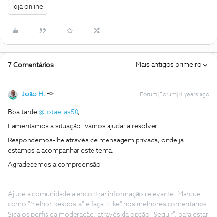
loja online
Mais antigos primeiro
7 Comentários
João H.
Forum|Forum|4 years ago
Boa tarde
@Jotaelias50
,
Lamentamos a situação. Vamos ajudar a resolver.
Respondemos-lhe através de mensagem privada, onde já
estamos a acompanhar este tema.
Agradecemos a compreensão
Ajude a comunidade a encontrar informação relevante. Marque
como "Melhor Resposta" e faça "Like" nos melhores comentários.
Siga os perfis da moderação, através da opção "Seguir", para estar