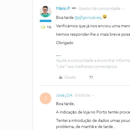
Mário P.
Gestor da comunidade
Boa tarde
@pjfgoncalves
,
Verificámos que já nos enviou uma me
+6
Iremos responder-lhe o mais breve poss
Obrigado
Ajude a comunidade a encontrar inform
"Like" nos melhores comentários.
Gosto
José_OA
Kilobyte
J
Boa tarde,
A indicação de loja no Porto tentei pr
Tentei a introdução de dados umas pouc
problema, de manhã e de tarde...