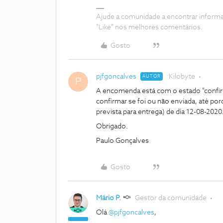
Ajude a comunidade a encontrar inform
"Like" nos melhores comentários.
Gosto
pjfgoncalves
Kilobyte
AUTOR
P
A encomenda está com o estado "confi
confirmar se foi ou não enviada, até por
prevista para entrega) de dia 12-08-2020
Obrigado.
Paulo Gonçalves
Gosto
Mário P.
Gestor da comunidade
Olá
@pjfgoncalves
,