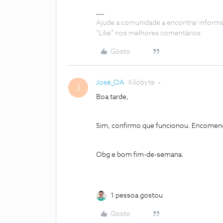
Ajude a comunidade a encontrar inform
"Like" nos melhores comentários.
Gosto
José_OA
Kilobyte
J
Boa tarde,
Sim, confirmo que funcionou. Encomend
Obg e bom fim-de-semana.
1 pessoa gostou
Gosto