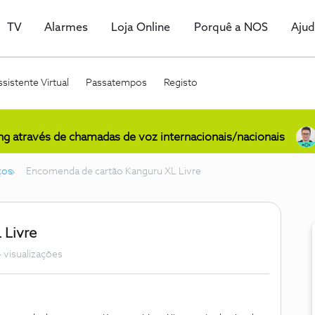
TV
Alarmes
Loja Online
Porquê a NOS
Aju
sistente Virtual
Passatempos
Registo
ing através de chamadas de voz internacionais/nacionais
ços
Encomenda de cartão Kanguru XL Livre
 Livre
 visualizações