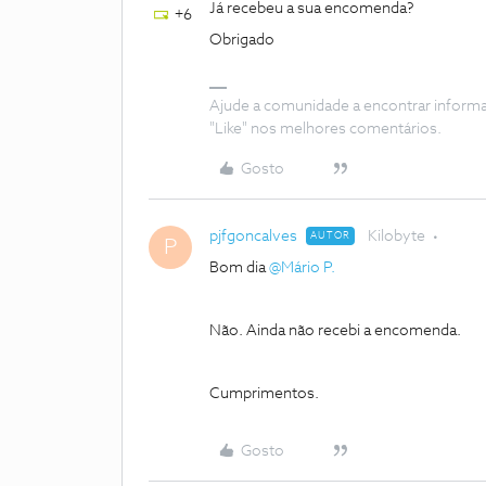
Já recebeu a sua encomenda?
+6
Obrigado
Ajude a comunidade a encontrar inform
"Like" nos melhores comentários.
Gosto
pjfgoncalves
Kilobyte
AUTOR
P
Bom dia
@Mário P.
Não. Ainda não recebi a encomenda.
Cumprimentos.
Gosto