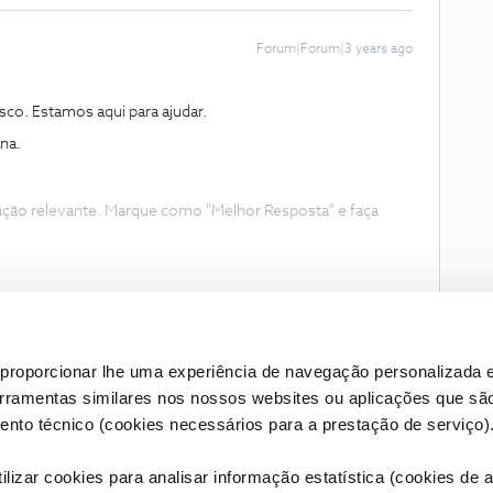
Forum|Forum|3 years ago
sco. Estamos aqui para ajudar.
ana.
ação relevante. Marque como "Melhor Resposta" e faça
proporcionar lhe uma experiência de navegação personalizada e
erramentas similares nos nossos websites ou aplicações que sã
nto técnico (cookies necessários para a prestação de serviço)
lizar cookies para analisar informação estatística (cookies de an