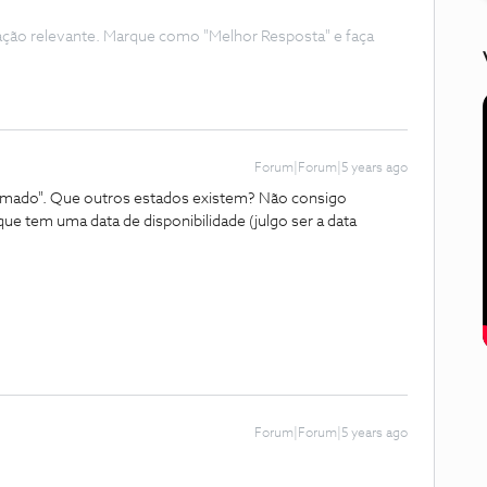
ação relevante. Marque como "Melhor Resposta" e faça
Forum|Forum|5 years ago
rmado". Que outros estados existem? Não consigo
que tem uma data de disponibilidade (julgo ser a data
.
Forum|Forum|5 years ago