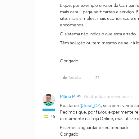
É que, por exemplo o valor da Campanha d
mais cara… paga-se + cartão e serviço. E
site: mais simples, mais económico e em
encomenda…
O sistema não indica o que está errado
Têm solução ou tem mesmo de se ir à loja
Obrigado
Gosto
Mário P.
Gestor da comunidade
Boa tarde
@José_OA
, seja bem-vindo 
Pedimos que, por favor, experimente r
+6
diretamente na Loja Online, mas utiliz
Ficamos a aguardar o seu feedback.
Obrigado