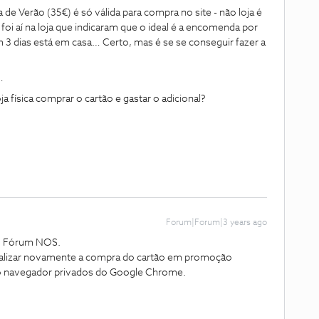
e Verão (35€) é só válida para compra no site - não loja é
 foi aí na loja que indicaram que o ideal é a encomenda por
 3 dias está em casa… Certo, mas é se se conseguir fazer a
 …
 física comprar o cartão e gastar o adicional?
Forum|Forum|3 years ago
ao Fórum NOS.
ealizar novamente a compra do cartão em promoção
e o navegador privados do Google Chrome.