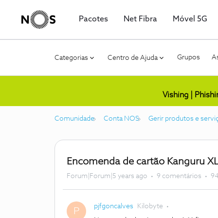
Pacotes
Net Fibra
Móvel 5G
Grupos
As
Categorias
Centro de Ajuda
Vishing | Phish
Comunidade
Conta NOS
Gerir produtos e servi
Encomenda de cartão Kanguru XL
Forum|Forum|5 years ago
9 comentários
94
pjfgoncalves
Kilobyte
P