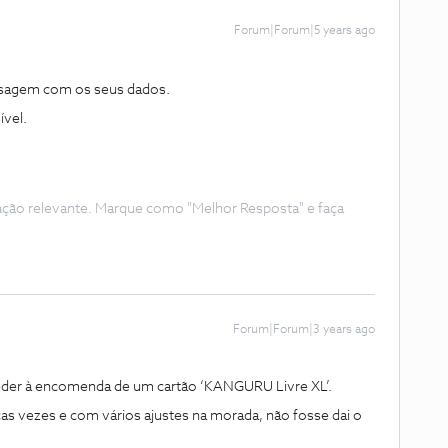
Forum|Forum|5 years ago
nsagem com os seus dados.
ível.
ação relevante. Marque como "Melhor Resposta" e faça
Forum|Forum|3 years ago
oceder à encomenda de um cartão ‘KANGURU Livre XL’.
as vezes e com vários ajustes na morada, não fosse dai o