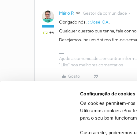
Mário P.
Gestor da comunidade
Obrigado nós,
@José_OA
.
Qualquer questão que tenha, fale conno
+6
Desejamos-lhe um óptimo fim-de-sem
Ajude a comunidade a encontrar inform
"Like" nos melhores comentários.
Gosto
Configuração de cookies
Os cookies permitem-nos 
Utilizamos cookies e/ou f
para o seu bom funcioname
Caso aceite, poderemos uti