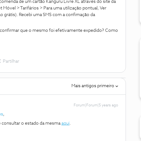
ncomenda de um cartão Kanguru Livre XL através do site da
 Móvel > Tarifários > Para uma utilização pontual, Ver
tão grátis). Recebi uma SMS com a confimação da
o confirmar que o mesmo foi efetivamente expedido? Como
Partilhar
Mais antigos primeiro
Forum|Forum|5 years ago
es
,
 consultar o estado da mesma
aqui
.