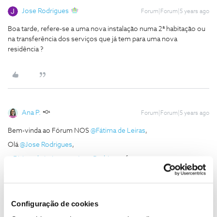
Jose Rodrigues
Forum|Forum|5 years ago
Boa tarde, refere-se a uma nova instalação numa 2ª habitação ou
na transferência dos serviços que já tem para uma nova
residência ?
Ana P.
Forum|Forum|5 years ago
Bem-vinda ao Fórum NOS
@Fátima de Leiras
,
Olá
@Jose Rodrigues
,
@Fátima de Leiras
, o
@Jose Rodrigues
fez uma questão
pertinente!
Para que nos seja possível ajudar, envie-nos uma mensagem
privada com o seu número de cliente NOS para o
@Fórum
, por
Configuração de cookies
favor.