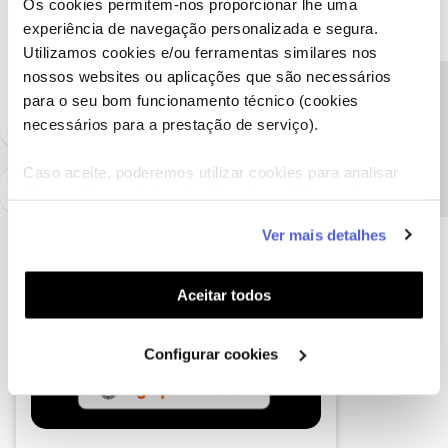
Obrigada
Os cookies permitem-nos proporcionar lhe uma
experiência de navegação personalizada e segura.
Utilizamos cookies e/ou ferramentas similares nos
Ajude a comunidade a encontrar informação relevante. Marque
nossos websites ou aplicações que são necessários
como "Melhor Resposta" e faça "Like" nos melhores comentários.
Precisa de ajuda?
para o seu bom funcionamento técnico (cookies
necessários para a prestação de serviço).
Caso aceite, poderemos utilizar cookies para analisar
informação estatística (cookies de analítica), adaptar
este serviço às suas preferências e apresentar-lhe
Ver mais detalhes
funcionalidades (cookies de personalização e
funcionalidade) e adaptar anúncios aos seus interesses
(cookies de publicidade personalizada). Pode gerir a
Aceitar todos
utilização dos cookies clicando em "
Configurar
Cookies
".
Configurar cookies