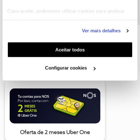
Precisa de ajuda?
Caso aceite, poderemos utilizar cookies para analisar
informação estatística (cookies de analítica), adaptar
este serviço às suas preferências e apresentar-lhe
Ver mais detalhes
funcionalidades (cookies de personalização e
funcionalidade) e adaptar anúncios aos seus interesses
(cookies de publicidade personalizada). Pode gerir a
Aceitar todos
utilização dos cookies clicando em "
Configurar
A poupança que COMBINA
Cookies
".
Configurar cookies
Oferta de 2 meses Uber One