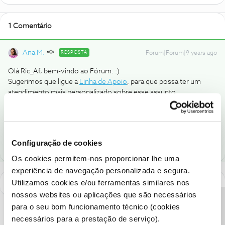
1 Comentário
Ana M.
RESPOSTA
Forum|Forum|9 years ago
Olá Ric_Af, bem-vindo ao Fórum. :)
Sugerimos que ligue a
Linha de Apoio
, para que possa ter um
atendimento mais personalizado sobre esse assunto.
Ajude a comunidade a encontrar informação relevante. Marque
como "Melhor Resposta" e faça "Like" nos melhores comentários.
Configuração de cookies
Os cookies permitem-nos proporcionar lhe uma
experiência de navegação personalizada e segura.
Utilizamos cookies e/ou ferramentas similares nos
nossos websites ou aplicações que são necessários
para o seu bom funcionamento técnico (cookies
necessários para a prestação de serviço).