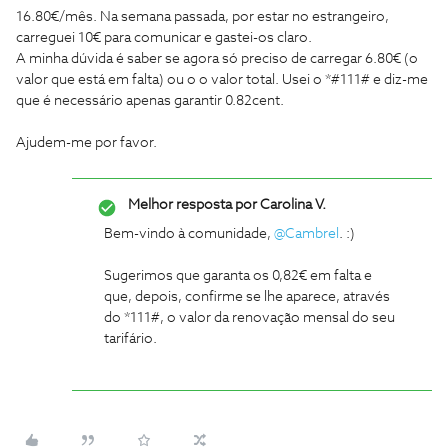
16.80€/mês. Na semana passada, por estar no estrangeiro,
carreguei 10€ para comunicar e gastei-os claro.
A minha dúvida é saber se agora só preciso de carregar 6.80€ (o
valor que está em falta) ou o o valor total. Usei o *#111# e diz-me
que é necessário apenas garantir 0.82cent.
Ajudem-me por favor.
Melhor resposta por
Carolina V.
Bem-vindo à comunidade,
@Cambrel
. :)
Sugerimos que garanta os 0,82€ em falta e
que, depois, confirme se lhe aparece, através
do *111#, o valor da renovação mensal do seu
tarifário.