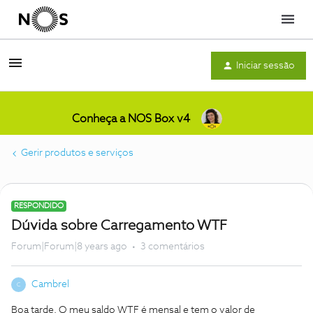
Menu
Iniciar sessão
Conheça a NOS Box v4
Gerir produtos e serviços
RESPONDIDO
Dúvida sobre Carregamento WTF
Forum|Forum|8 years ago
3 comentários
Cambrel
C
Boa tarde. O meu saldo WTF é mensal e tem o valor de