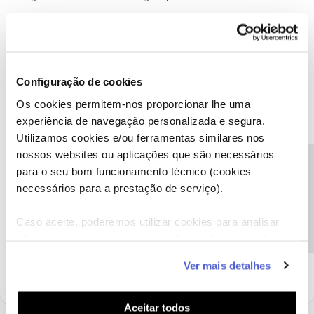
1 pessoa gostou
Configuração de cookies
Os cookies permitem-nos proporcionar lhe uma
Ana P.
Forum|Forum|6 years ago
experiência de navegação personalizada e segura.
Utilizamos cookies e/ou ferramentas similares nos
Olá
@ManuelaOberg
e
@Jose Rodrigues
,
nossos websites ou aplicações que são necessários
@ManuelaOberg
, agradecemos a sua mensagem.
Precisa de ajuda?
para o seu bom funcionamento técnico (cookies
Iremos responder-lhe com a maior brevidade possível.
necessários para a prestação de serviço).
Obrigada
Caso aceite, poderemos utilizar cookies para analisar
informação estatística (cookies de analítica), adaptar
Ajude a comunidade a encontrar informação relevante. Marque
este serviço às suas preferências e apresentar-lhe
como "Melhor Resposta" e faça "Like" nos melhores comentários.
Ver mais detalhes
funcionalidades (cookies de personalização e
funcionalidade) e adaptar anúncios aos seus interesses
(cookies de publicidade personalizada). Pode gerir a
Aceitar todos