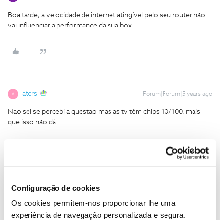
Boa tarde, a velocidade de internet atingível pelo seu router não
vai influenciar a performance da sua box
atcrs
Forum|Forum|5 years ago
A
Não sei se percebi a questão mas as tv têm chips 10/100, mais
que isso não dá.
Configuração de cookies
oTonyStark
Forum|Forum|5 years ago
Os cookies permitem-nos proporcionar lhe uma
Olá pretende ligar o Router à sua Smart TV, não estou a perceber.
experiência de navegação personalizada e segura.
Para ligar não é por wifi?