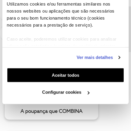
Utilizamos cookies e/ou ferramentas similares nos
nossos websites ou aplicações que são necessários
Precisa de ajuda?
para o seu bom funcionamento técnico (cookies
necessários para a prestação de serviço).
Caso aceite, poderemos utilizar cookies para analisar
informação estatística (cookies de analítica), adaptar
este serviço às suas preferências e apresentar-lhe
Ver mais detalhes
funcionalidades (cookies de personalização e
funcionalidade) e adaptar anúncios aos seus interesses
(cookies de publicidade personalizada). Pode gerir a
Aceitar todos
utilização dos cookies clicando em "
Configurar
Cookies
".
Configurar cookies
A poupança que COMBINA