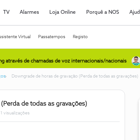
TV
Alarmes
Loja Online
Porquê a NOS
Aju
sistente Virtual
Passatempos
Registo
ing através de chamadas de voz internacionais/nacionais
ços
Downgrade de horas de gravação (Perda de todas as gravações)
(Perda de todas as gravações)
1 visualizações