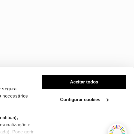
Aceitar todos
 segura.
o necessários
Configurar cookies
.
alítica),
ersonalização e
ada). Pode gerir