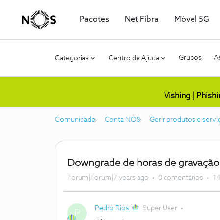
Pacotes
Net Fibra
Móvel 5G
Grupos
As
Categorias
Centro de Ajuda
Vishing | Phish
Comunidade
Conta NOS
Gerir produtos e servi
Downgrade de horas de gravação 
Forum|Forum|7 years ago
0 comentários
14
Pedro Rios
Super User
P