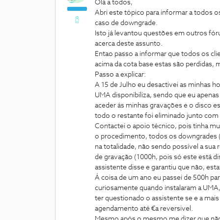
Olá a todos,
Abri este tópico para informar a todos 
caso de downgrade.
Isto já levantou questões em outros f
acerca deste assunto.
Entao passo a informar que todos os cl
acima da cota base estas são perdidas
Passo a explicar:
A 15 de Julho eu desactivei as minhas ho
UMA disponibiliza, sendo que eu apena
aceder ás minhas gravações e o disco es
todo o restante foi eliminado junto com
Contactei o apoio técnico, pois tinha m
o procedimento, todos os downgrades (
na totalidade, não sendo possível a sua
de gravação (1000h, pois só este está d
assistente disse e garantiu que não, e
Á coisa de um ano eu passei de 500h p
curiosamente quando instalaram a UMA, t
ter questionado o assistente se e a mais 
agendamento até €a reversivel.
Mesmo após o mesmo me dizer que não, e