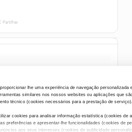
Partilhar
proporcionar lhe uma experiência de navegação personalizada e
erramentas similares nos nossos websites ou aplicações que sã
nto técnico (cookies necessários para a prestação de serviço)
lizar cookies para analisar informação estatística (cookies de an
as preferências e apresentar-lhe funcionalidades (cookies de p
Condições do Fórum NOS
Accessibility statement
anúncios aos seus interesses (cookies de publicidade personaliz