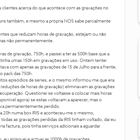
os clientes acerca do que acontece com as gravações no
óruns também, e mesmo a própria NOS sabe parcialmente
ientes que reduzam horas de gravação, estejam ou não
, mas não permanentemente.
ras de gravação, 750h, e passei a ter as 500h base que a
s tinha umas 150h em gravações em uso. Ontem tentei
tava com apenas as gravações de 15 de Julho para a frente,
 o pack das 750h.
uitos episódios de series, e o mesmo informou me que era
reduções de horas de gravação) eliminavam as gravações
 recuperação. Questionei se voltasse a colocar mais horas
isponível agora) se estas voltavam a aparecer, mas o
stava permanentemente perdido.
ara 20h numa box IRIS e aconteceu-me o mesmo,
odas as gravações perdidas da IRIS tinham voltado, daí eu
na factura, pois tinha serviços adicionais a aguardar
u arrisquei e activei as 1000h de gravações.