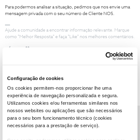
Para podermos analisar a situação, pedimos que nos envie uma
mensagem privada com o seu número de Cliente NOS.
Ajude a comunidade a encontrar informação relevante. Marque
como "Melhor Resposta" e faça "Like" nos melhores comentários.
Carlos Costa
AUTOR
Forum|Forum|6 years ago
C
Configuração de cookies
Boas,
Os cookies permitem-nos proporcionar lhe uma
A mensagem privada a quem?!
experiência de navegação personalizada e segura.
Eu já enviei a NOS o número de cliente é...
Utilizamos cookies e/ou ferramentas similares nos
nossos websites ou aplicações que são necessários
Precisa de ajuda?
para o seu bom funcionamento técnico (cookies
necessários para a prestação de serviço).
Tiago C.
Forum|Forum|6 years ago