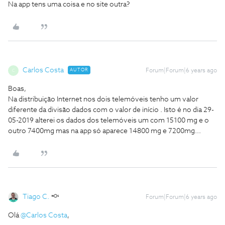
Na app tens uma coisa e no site outra?
Carlos Costa
AUTOR
Forum|Forum|6 years ago
C
Boas,
Na distribuição Internet nos dois telemóveis tenho um valor
diferente da divisão dados com o valor de início . Isto é no dia 29-
05-2019 alterei os dados dos telemóveis um com 15100 mg e o
outro 7400mg mas na app só aparece 14800 mg e 7200mg...
Tiago C.
Forum|Forum|6 years ago
Olá
@Carlos Costa
,