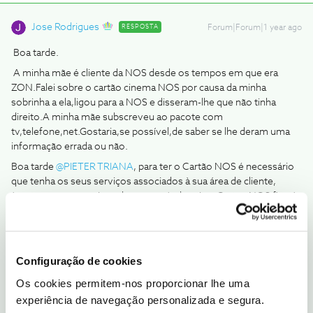
Jose Rodrigues
RESPOSTA
Forum|Forum|1 year ago
Boa tarde.
A minha mãe é cliente da NOS desde os tempos em que era
ZON.Falei sobre o cartão cinema NOS por causa da minha
sobrinha a ela,ligou para a NOS e disseram-lhe que não tinha
direito.A minha mãe subscreveu ao pacote com
tv,telefone,net.Gostaria,se possível,de saber se lhe deram uma
informação errada ou não.
Boa tarde
@PIETER TRIANA
, para ter o Cartão NOS é necessário
que tenha os seus serviços associados à sua área de cliente,
(neste caso os serviços da sua mãe), depois o Cartão NOS ficará
disponivel no seu Perfil na área de cliente
Configuração de cookies
Os cookies permitem-nos proporcionar lhe uma
2 pessoas gostaram
P
experiência de navegação personalizada e segura.