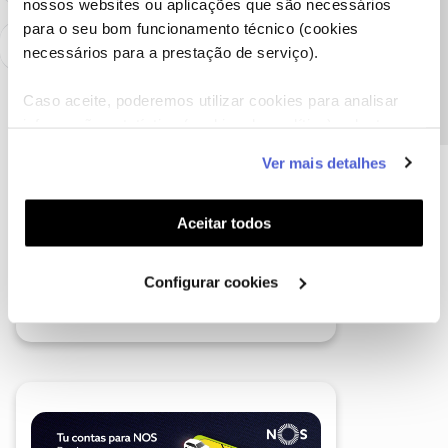
nossos websites ou aplicações que são necessários
Precisa de ajuda?
para o seu bom funcionamento técnico (cookies
necessários para a prestação de serviço).
Caso aceite, poderemos utilizar cookies para analisar
informação estatística (cookies de analítica), adaptar
este serviço às suas preferências e apresentar-lhe
Ver mais detalhes
funcionalidades (cookies de personalização e
funcionalidade) e adaptar anúncios aos seus interesses
(cookies de publicidade personalizada). Pode gerir a
Aceitar todos
utilização dos cookies clicando em "
Configurar
Cookies
".
Configurar cookies
A poupança que COMBINA