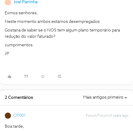
Joel Parrinha
J
Exmos senhores,
Neste momento ambos estamos desempregados
Gostaria de saber se o NOS tem algum plano temporário para
redução do valor faturado?
cumprimentos
JP
Mais antigos primeiro
2 Comentários
CP001
Forum|Forum|4 years ago
Boa tarde,