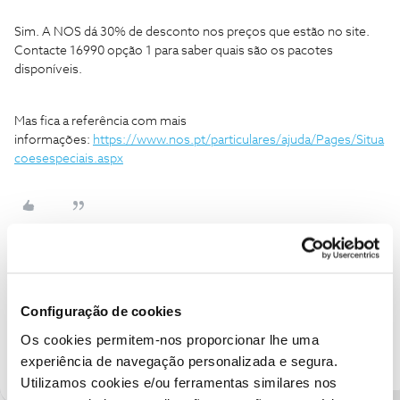
Sim. A NOS dá 30% de desconto nos preços que estão no site.
Contacte 16990 opção 1 para saber quais são os pacotes
disponíveis.
Mas fica a referência com mais
informações:
https://www.nos.pt/particulares/ajuda/Pages/Situa
coesespeciais.aspx
CP001
Forum|Forum|4 years ago
Corrijo o comentário anterior. Agora a linha comercial é via
Configuração de cookies
931 699 000 (Opção 1)
Os cookies permitem-nos proporcionar lhe uma
experiência de navegação personalizada e segura.
Utilizamos cookies e/ou ferramentas similares nos