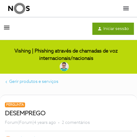
Menu
Iniciar sessão
Vishing | Phishing através de chamadas de voz
internacionais/nacionais
Gerir produtos e serviços
PERGUNTA
DESEMPREGO
Forum|Forum|4 years ago
2 comentários