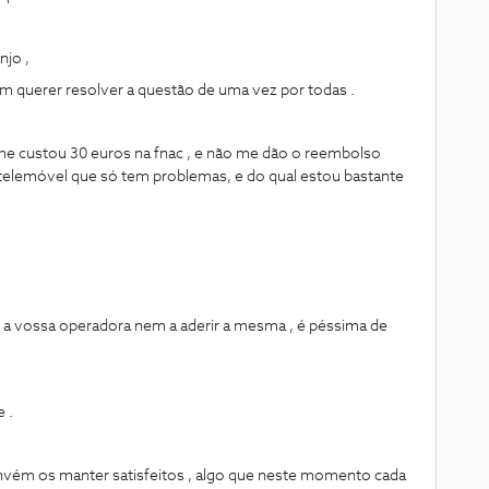
njo ,
 querer resolver a questão de uma vez por todas .
e me custou 30 euros na fnac , e não me dão o reembolso
 o telemóvel que só tem problemas, e do qual estou bastante
a vossa operadora nem a aderir a mesma , é péssima de
 .
onvém os manter satisfeitos , algo que neste momento cada