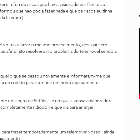
ei e referi os riscos que havia visionado em frente ao
informou que não podia fazer nada e que os riscos eu tinha
da fizeram ) .
vel voltou a fazer o mesmo procedimento, desligar sem
 que afinal não resolveram o problema do telemóvel sendo a
.
expliquei o que se passou novamente e informaram-me que
ta de crédito para comprar um novo equipamento.
nte no alegro de Setúbal , e do qual a vossa colaboradora
completamente ridículo ) e que iria para arranjar
s para trazer temporariamente um telemóvel vosso , ainda
quipamento.