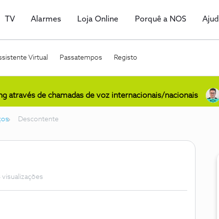
TV
Alarmes
Loja Online
Porquê a NOS
Aju
sistente Virtual
Passatempos
Registo
ing através de chamadas de voz internacionais/nacionais
ços
Descontente
 visualizações