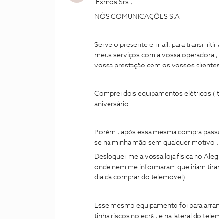
Exmos Srs.,
NÓS COMUNICAÇÕES S.A
Serve o presente e-mail, para transmitir
meus serviços com a vossa operadora , 
vossa prestação com os vossos clientes (
Comprei dois equipamentos elétricos ( 
aniversário.
Porém , após essa mesma compra passad
se na minha mão sem qualquer motivo .
Desloquei-me a vossa loja física no Alegr
onde nem me informaram que iriam tirar 
dia da comprar do telemóvel) .
Esse mesmo equipamento foi para arranja
tinha riscos no ecrã , e na lateral do te