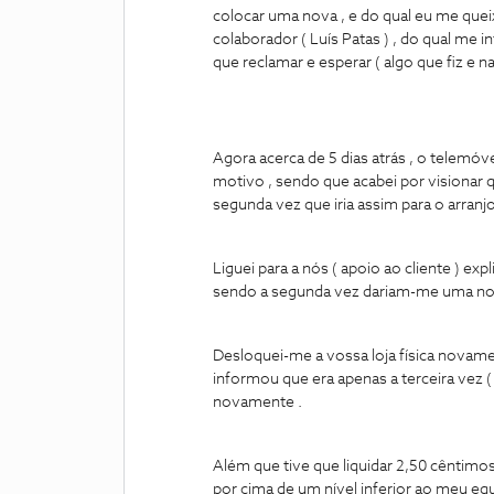
colocar uma nova , e do qual eu me queix
colaborador ( Luís Patas ) , do qual me 
que reclamar e esperar ( algo que fiz e na
Agora acerca de 5 dias atrás , o telemó
motivo , sendo que acabei por visionar
segunda vez que iria assim para o arranjo
Liguei para a nós ( apoio ao cliente ) 
sendo a segunda vez dariam-me uma no
Desloquei-me a vossa loja física novame
informou que era apenas a terceira vez ( 
novamente .
Além que tive que liquidar 2,50 cêntimo
por cima de um nível inferior ao meu e