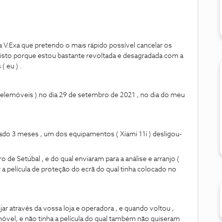
 a V.Exa que pretendo o mais rápido possível cancelar os
isto porque estou bastante revoltada e desagradada com a
 eu ) .
telemóveis ) no dia 29 de setembro de 2021 , no dia do meu
o 3 meses , um dos equipamentos ( Xiami 11i ) desligou-
o de Setúbal , e do qual enviaram para a análise e arranjo (
a película de proteção do ecrã do qual tinha colocado no
r através da vossa loja e operadora , e quando voltou ,
lemóvel, e não tinha a película do qual também não quiseram