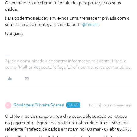
O seu número de cliente foi ocultado, para proteger os seus
dados.
Para podermos ajudar, envie-nos uma mensagem privada com o
seu número de cliente, através do perfil
@Fórum
.
Obrigada
Ajude a comunidade a encontrar informação relevante. Marque
como "Melhor Resposta" e faça "Like" nos melhores comentários.
Rosângela Oliveira Soares
AUTOR
Forum|Forum|5 years ago
R
Ola! No mes de março o meu chip estava bloqueado por atraso
no pagamento. Agora recebo fatura cobrando mais de 60 euros
referente “Tráfego de dados em roaming” 08 mar - 07 abr €60,937