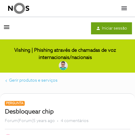
Menu
Iniciar sessão
Vishing | Phishing através de chamadas de voz
internacionais/nacionais
Gerir produtos e serviços
PERGUNTA
Desbloquear chip
Forum|Forum|5 years ago
4 comentários