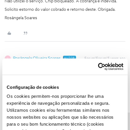
Não utilizei o serviço. Chip bloqueado. A cobrança é indevida.
Solicito estorno do valor cobrado e retorno deste. Obrigada.
Rosângela Soares
Rosângela Oliveira Soares
AUTOR
Forum|Forum|5 years ago
R
Ola! No mes de março o meu chip estava bloqueado por atraso
no pagamento. Agora recebo fatura cobrando mais de 60 euros
referente “Tráfego de dados em roaming” 08 mar - 07 abr €60,937
Configuração de cookies
Não utilizei o serviço. Chip bloqueado. A cobrança é indevida.
Os cookies permitem-nos proporcionar lhe uma
Solicito estorno do valor cobrado e retorno deste. Obrigada.
experiência de navegação personalizada e segura.
Rosângela Soares - 93xxxxxxxx - NIF 29xxxxxxx
Utilizamos cookies e/ou ferramentas similares nos
nossos websites ou aplicações que são necessários
para o seu bom funcionamento técnico (cookies