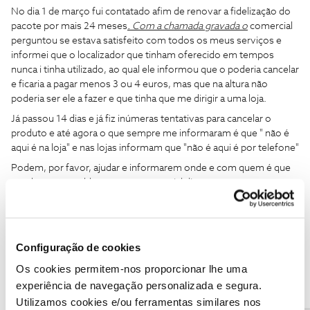
No dia 1 de março fui contatado afim de renovar a fidelização do
pacote por mais 24 meses
. Com a chamada gravada o
comercial
perguntou se estava satisfeito com todos os meus serviços e
informei que o localizador que tinham oferecido em tempos
nunca i tinha utilizado, ao qual ele informou que o poderia cancelar
e ficaria a pagar menos 3 ou 4 euros, mas que na altura não
poderia ser ele a fazer e que tinha que me dirigir a uma loja.
Já passou 14 dias e já fiz inúmeras tentativas para cancelar o
produto e até agora o que sempre me informaram é que " não é
aqui é na loja" e nas lojas informam que "não é aqui é por telefone"
Podem, por favor, ajudar e informarem onde e com quem é que
resolvo este problema que o comercial disse que era
perfeitamente possível e assim reduzir a fatura? Obrigado.
Cumprimentos
Configuração de cookies
Boa noite, tem um tarifário pago em fatura ? Veja se consegue
Os cookies permitem-nos proporcionar lhe uma
desativar na sua área de cliente, caso não consiga, envie por
experiência de navegação personalizada e segura.
mensagem privada o seu numero de cliente para o perfil
Utilizamos cookies e/ou ferramentas similares nos
@Fórum
para que a moderação possa ajudar.