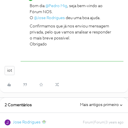
Bom dia
@Pedro Mig
, seja bem-vindo ao
Fórum NOS.
​​O
@Jose Rodrigues
deu uma boa ajuda.
Confirmamos que já nos enviou mensagem
privada, pelo que vamos analisar e responder
o mais breve possível.
Obrigado
iot
Mais antigos primeiro
2 Comentários
Jose Rodrigues
Forum|Forum|3 years ago