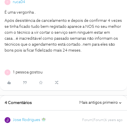
ruca04
R
É uma vergonha .
Após desistência de cancelamento e depois de confirmar 4 vezes
se tinha ficado tudo bem registado aparece a NOS no seu melhor
com o técnico a vir cortar o serviço sem ninguém estar em
casa...é inacreditável como passado semanas não informam os
técnicos que o agendamento está cortado..nem para eles são
bons pois ia ficar fidelizado mais 24 meses.
1 pessoa gostou
R
Mais antigos primeiro
4 Comentários
Jose Rodrigues
Forum|Forum|6 years ago