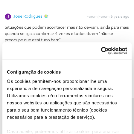
Jose Rodrigues
Forum|Forum|6 years ago
Situações que podem acontecer mas não deviam, ainda para mais
quando se liga a confirmar 4 vezes e todos dizem "não se
preocupe que está tudo bem".
Se não havia hipótese de cancelar sem erros então não faziam
novas propostas..
Sabemos disso, mas sendo tantos funcionários a trabalhar, tudo
pode falhar, quem pode tentar resolver essa situação é a
Configuração de cookies
moderação do Fórum, se estiver interessado em que se
Os cookies permitem-nos proporcionar lhe uma
solucione, envie por
mensagem privada
o seu numero de cliente
experiência de navegação personalizada e segura.
NOS a um moderador
@Tiago C.
ou
@Ana P.
e aguarde ser
Utilizamos cookies e/ou ferramentas similares nos
contactado.
nossos websites ou aplicações que são necessários
Precisa de ajuda?
para o seu bom funcionamento técnico (cookies
necessários para a prestação de serviço).
Caso aceite, poderemos utilizar cookies para analisar