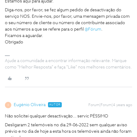
Estamos aqui para ajudar.
Diga-nos, por favor, se fez algum pedido de desactivação do
serviço NOS. Envie-nos, por favor, uma mensagem privada com
o seu número de cliente ou número de contribuinte associado
aos números a que se refere para o perfil
@Fórum
.
Ficamos a aguardar.
Obrigado
Ajude a comunidade a encontrar informação relevante. Marque
como "Melhor Resposta" e faça "Like" nos melhores comentários.
Eugénio Oliveira
AUTOR
Forum|Forum|4 years ago
E
Não solicitei qualquer desactivação... servic PÉSSIMO
Desligaram 2 telemóveis no dia 29-06-2022 sem qualquer aviso
prévio e no dia de hoje a esta hora os telemóveis ainda não foram