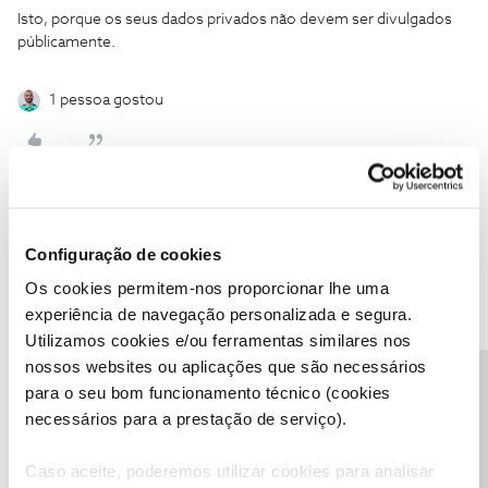
Isto, porque os seus dados privados não devem ser divulgados
públicamente.
1 pessoa gostou
Mário P.
Forum|Forum|4 years ago
Configuração de cookies
Vamos ajudar,
@Eugénio Oliveira
.
Os cookies permitem-nos proporcionar lhe uma
Para isso, e uma vez que necessitamos de confirmar os dados
experiência de navegação personalizada e segura.
pessoais, pedimos que siga as instruções dadas, e bem, pelo
Utilizamos cookies e/ou ferramentas similares nos
@Jose Rodrigues
.
nossos websites ou aplicações que são necessários
Obrigado
Precisa de ajuda?
para o seu bom funcionamento técnico (cookies
necessários para a prestação de serviço).
Ajude a comunidade a encontrar informação relevante. Marque
Caso aceite, poderemos utilizar cookies para analisar
como "Melhor Resposta" e faça "Like" nos melhores comentários.