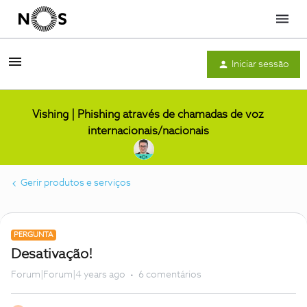
Menu
Iniciar sessão
Vishing | Phishing através de chamadas de voz
internacionais/nacionais
Gerir produtos e serviços
PERGUNTA
Desativação!
Forum|Forum|4 years ago
6 comentários