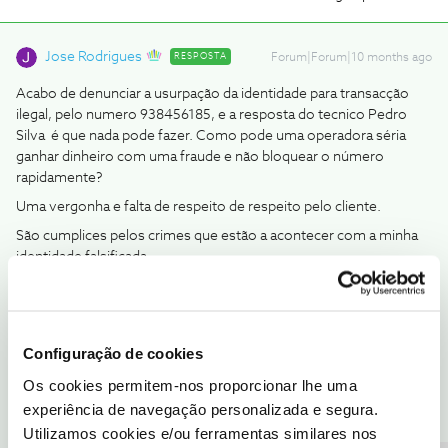
Jose Rodrigues
RESPOSTA
Forum|Forum|10 months ago
Acabo de denunciar a usurpação da identidade para transacção
ilegal, pelo numero 938456185, e a resposta do tecnico Pedro
Silva é que nada pode fazer. Como pode uma operadora séria
ganhar dinheiro com uma fraude e não bloquear o número
rapidamente?
Uma vergonha e falta de respeito de respeito pelo cliente.
São cumplices pelos crimes que estão a acontecer com a minha
identidade falsificada.
Vergonha
Boa tarde ​
@DAVID JOSE VARELA TEIXEIRA
, não entendi bem a
sua mensagem, quer explicar melhor o que se passa com a
Configuração de cookies
usurpação da sua identidade ?
Os cookies permitem-nos proporcionar lhe uma
Quando se trata de burla deve ser apresentada uma queixa na
PSP.
experiência de navegação personalizada e segura.
Utilizamos cookies e/ou ferramentas similares nos