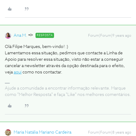
Ana M.
RESPOSTA
Forum|Forum|9 years ago
Olá Filipe Marques, bem-vindo! :)
Lamentamos essa situação, pedimos que contacte a Linha de
Apoio para resolver essa situação, visto não estar a conseguir
cancelar a newsletter através da opção destinada para o efeito,
veja
aqui
como nos contactar.
Ajude a comunidade a encontrar informação relevante. Marque
como "Melhor Resposta" e faça "Like" nos melhores comentários.
Maria Natália Mariano Cardeira
Forum|Forum|8 years ago