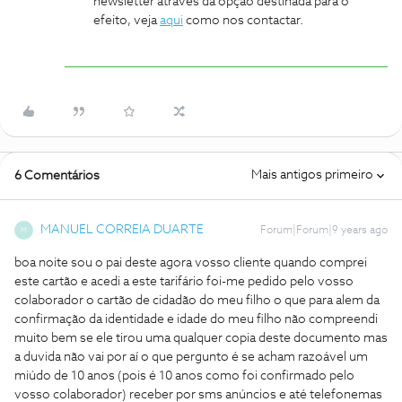
newsletter através da opção destinada para o
efeito, veja
aqui
como nos contactar.
Mais antigos primeiro
6 Comentários
MANUEL CORREIA DUARTE
Forum|Forum|9 years ago
M
boa noite sou o pai deste agora vosso cliente quando comprei
este cartão e acedi a este tarifário foi-me pedido pelo vosso
colaborador o cartão de cidadão do meu filho o que para alem da
confirmação da identidade e idade do meu filho não compreendi
muito bem se ele tirou uma qualquer copia deste documento mas
a duvida não vai por aí o que pergunto é se acham razoável um
miúdo de 10 anos (pois é 10 anos como foi confirmado pelo
vosso colaborador) receber por sms anúncios e até telefonemas